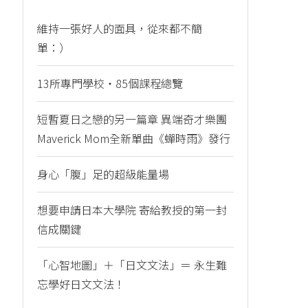
維持一張好人的面具，從來都不簡
單：）
13所專門學校・85個課程總覽
短暫夏日之戀的另一篇章 異端奇才樂團
Maverick Mom全新單曲《蟬時雨》發行
身心「腹」足的超級能量場
想要申請日本大學院 寄給教授的第一封
信成關鍵
「心智地圖」＋「日文文法」＝ 永生難
忘學好日文文法！