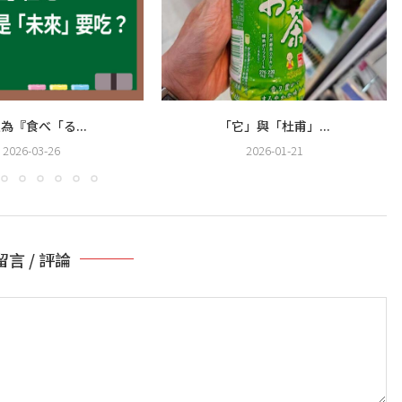
為『食べ「る...
「它」與「杜甫」...
2026-03-26
2026-01-21
留言 / 評論