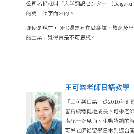
公司名稱就叫「大学翻訳センター （Daigaku 
的第一個字而來的。
即使是現在，DHC還是有在做翻譯、教育及出
的主業，覺得真是不可思議。
王可樂老師日語教學
「王可樂日語」從2010年
皆持續穩健地成長。可樂老
搭配一針見血、生動詼諧的
可樂老師從留學日本到返台