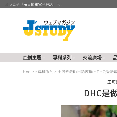
ようこそ「留日情報電子網誌」へ！
企劃主題
專欄系列
交流廣場
Home
>
專欄系列
>
王可樂老師日語教學
>
DHC是做
王可
DHC是