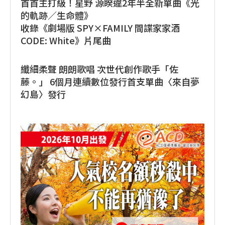
首首主打級！星野 源睽違2年半全新單曲《光
的軌跡／生命體》
收錄《劇場版 SPY×FAMILY 間諜家家酒
CODE: White》片尾曲
纖細柔聲 朗朗歌唱 次世代創作歌手「佐
藤。」 6個月連續數位發行首支單曲〈來自夢
幻島〉發行