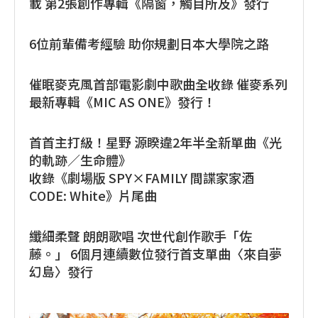
載 第2張創作專輯《隔窗，觸目所及》發行
6位前輩備考經驗 助你規劃日本大學院之路
催眠麥克風首部電影劇中歌曲全收錄 催麥系列
最新專輯《MIC AS ONE》發行！
首首主打級！星野 源睽違2年半全新單曲《光
的軌跡／生命體》
收錄《劇場版 SPY×FAMILY 間諜家家酒
CODE: White》片尾曲
纖細柔聲 朗朗歌唱 次世代創作歌手「佐
藤。」 6個月連續數位發行首支單曲〈來自夢
幻島〉發行