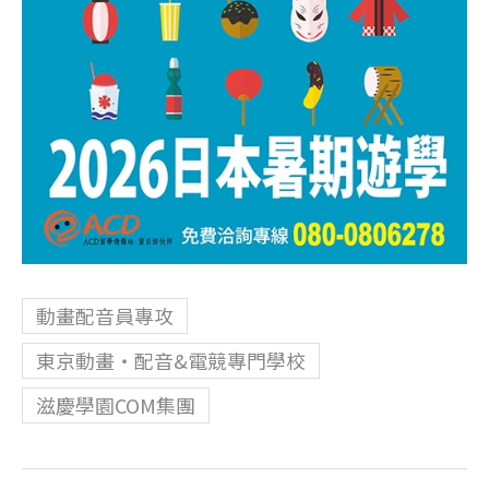
動畫配音員專攻
東京動畫・配音&電競專門學校
滋慶學園COM集團