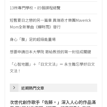
13所專門學校・85個課程總覽
短暫夏日之戀的另一篇章 異端奇才樂團Maverick
Mom全新單曲《蟬時雨》發行
身心「腹」足的超級能量場
想要申請日本大學院 寄給教授的第一封信成關鍵
「心智地圖」＋「日文文法」＝ 永生難忘學好日文
文法！
近期熱門文章
次世代創作歌手「佐藤。」深入人心的作品滿