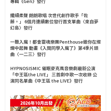
專輯《Gen》發行
纖細柔聲 朗朗歌唱 次世代創作歌手「佐
藤。」 6個月連續數位發行首支單曲〈來自夢
幻島〉發行
一聽入魔！都會靈魂樂團Penthouse邀你在燦
爛中起舞 動畫《入間同學入魔了》第4季片頭
曲〈一二三〉發行
HYPNOSISMIC 催眠麥克風音樂劇最新公演
「中王區the LIVE」 三首劇中歌一次收錄 公
演同名單曲《中王區 the LIVE》發行