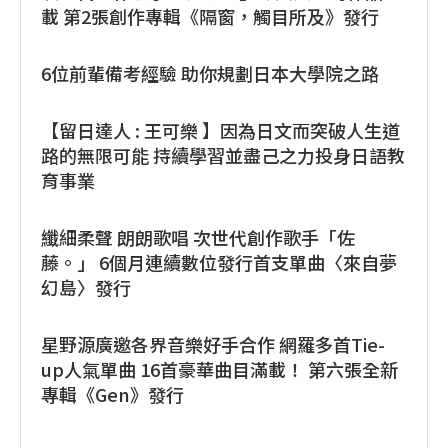
載 第2張創作專輯《隔窗，觸目所及》發行
6位前輩備考經驗 助你規劃日本大學院之路
【留日達人 : 王可樂 】因為日文而突破人生道
路的無限可能 持續學習並盡己之力投身日語教
育事業
纖細柔聲 朗朗歌唱 次世代創作歌手「佐
藤。」 6個月連續數位發行首支單曲〈來自夢
幻島〉發行
星野源廣邀各界音樂好手合作 網羅多首Tie-
up人氣單曲 16首豪華曲目滿載！ 第六張全新
專輯《Gen》發行