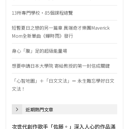
13所專門學校・85個課程總覽
短暫夏日之戀的另一篇章 異端奇才樂團Maverick
Mom全新單曲《蟬時雨》發行
身心「腹」足的超級能量場
想要申請日本大學院 寄給教授的第一封信成關鍵
「心智地圖」＋「日文文法」＝ 永生難忘學好日文
文法！
近期熱門文章
次世代創作歌手「佐藤。」深入人心的作品滿