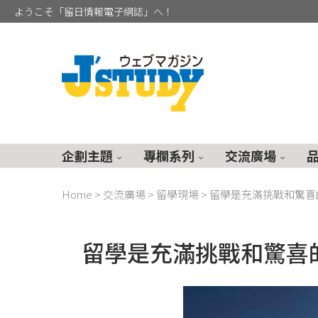
ようこそ「留日情報電子網誌」へ！
企劃主題
專欄系列
交流廣場
Home
>
交流廣場
>
留學現場
>
留學是充滿挑戰和驚喜
留學是充滿挑戰和驚喜