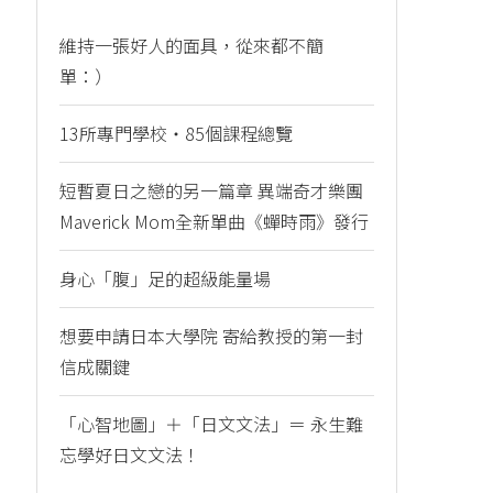
維持一張好人的面具，從來都不簡
單：）
13所專門學校・85個課程總覽
短暫夏日之戀的另一篇章 異端奇才樂團
Maverick Mom全新單曲《蟬時雨》發行
身心「腹」足的超級能量場
想要申請日本大學院 寄給教授的第一封
信成關鍵
「心智地圖」＋「日文文法」＝ 永生難
忘學好日文文法！