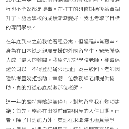
程也不全然都是壞事。在打工的研修期過後薪資調
升了、語言學校的成績漸漸變好，我也考取了目標
的專門學校。
在年底到來之前我忙著租公寓，但過程非常艱辛。
身為在日本缺乏親屬支援的外國留學生，緊急聯絡
人成了最大的難關。我原先登記學校老師，卻遭保
證公司以「不得登記辦公地址」為由駁回。老師因
隱私考量婉拒協助，幸虧一位教務課老師提供協
助，真的打從心底感激那位老師。
這一年的獨特經驗絕無僅有。對於留學我有幾項建
議：首先，務必在出發前確認租屋的入住日期。再
者，除了日語能力外，英語在求職時也極具競爭
力。最後，計畫自行租屋者，請先詳閱審查條件。