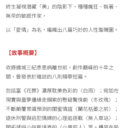
終生凝視潛藏「美」的陰影下，種種瘋狂、執著、
無奈的敏感作家，
以「愛情」為名，編織出八篇巧妙的人性璇璣圖。
【故事概要】
收錄連城三紀彥患病離世前，創作巔峰的十年之
間，曾發表於雜誌的八則精華短篇。
包括富《花葬》濃厚耽美色彩的〈白雨〉；宛如在
現實與噩夢邊緣走鋼索的懸疑驚悚劇〈冬玫瑰〉；
不斷顛覆常識預測的閨蜜情誼〈蘭花枯萎之前〉；
退休刑警與逃犯情婦的心理追逐戰〈無人車站〉；
開拓誘拐小說新境界的〈小異邦人〉等。構思布局