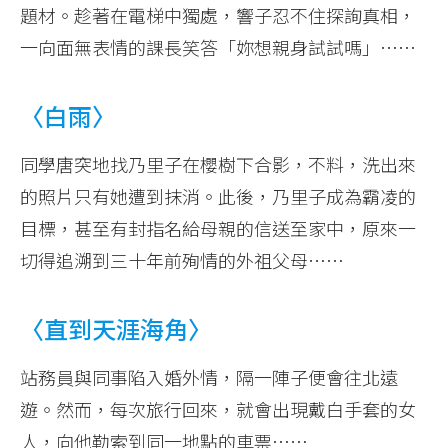
題材。趁著在電梯中獨處，響子忍不住探詢真相，
一向面無表情的課長笑答「妳想親身試試嗎」……
〈白雨〉
同學唐突地找乃里子在櫻樹下合影，不料，洗出來
的照片只有她遭到抹消。此後，乃里子成為霸凌的
目標，甚至有封指名給母親的信送至家中，原來一
切得追溯到三十年前殉情的外祖父母……
〈直到天涯海角〉
站務員與同事陷入婚外情，隔一陣子便會往北遠
遊。然而，每次旅行回來，就會出現戴白手套的女
人，向他勒索到同一地點的車票……