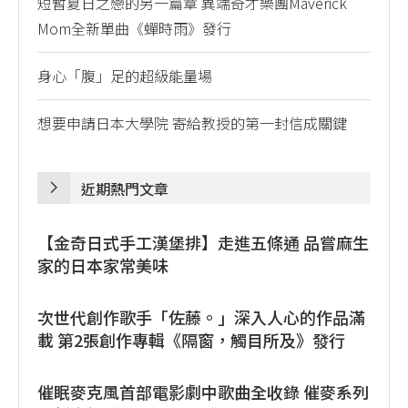
短暫夏日之戀的另一篇章 異端奇才樂團Maverick
Mom全新單曲《蟬時雨》發行
身心「腹」足的超級能量場
想要申請日本大學院 寄給教授的第一封信成關鍵
近期熱門文章
【金奇日式手工漢堡排】走進五條通 品嘗麻生
家的日本家常美味
次世代創作歌手「佐藤。」深入人心的作品滿
載 第2張創作專輯《隔窗，觸目所及》發行
催眠麥克風首部電影劇中歌曲全收錄 催麥系列