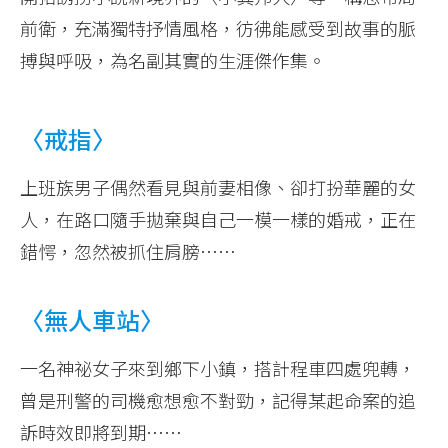
前衛，充滿獨特抒情風格，彷彿能感受到故事的脈
搏與呼吸，為名副其實的生涯傑作集。
〈戒指〉
上班族男子偶然看見與前妻相像、卻打扮華麗的女
人，在路口隨手拋棄與自己一模一樣的婚戒，正在
錯愕，忽然被抓住肩膀……
〈無人車站〉
一名神祕女子來到鄉下小鎮，搭計程車四處兜轉，
曾是刑警的司機愈想愈不對勁，記得某起命案的追
訴時效即將到期……