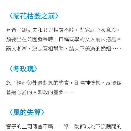
〈蘭花枯萎之前〉
有希子跟丈夫和女兒相處不睦，對家庭心灰意冷，
頹喪坐在公園發呆時，自稱同學的女人前來搭話。
兩人漸漸，決定互相幫助，結束不美滿的婚姻……
〈冬玫瑰〉
悠子趕赴與外遇對象的約會，卻精神恍惚，反覆做
著遭心愛的人刺殺的噩夢……
〈風的失算〉
響子的上司傳言不斷，一舉一動都成為下流醜聞的