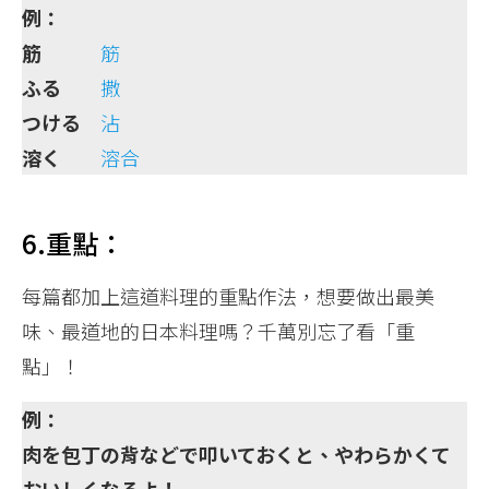
例：
筋
筋
ふる
撒
つける
沾
溶く
溶合
6.重點：
每篇都加上這道料理的重點作法，想要做出最美
味、最道地的日本料理嗎？千萬別忘了看「重
點」！
例：
肉を包丁の背などで叩いておくと、やわらかくて
おいしくなるよ！