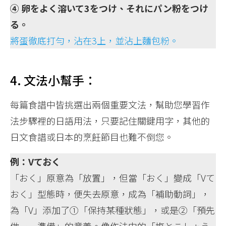
④ 卵をよく溶いて3をつけ、それにパン粉をつけ
る。
將蛋徹底打勻，沾在3上，並沾上麵包粉。
4. 文法小幫手：
每篇食譜中皆挑選出兩個重要文法，幫助您學習作
法步驟裡的日語用法，只要記住關鍵用字，其他的
日文食譜或日本的烹飪節目也難不倒您。
例：Vておく
「おく」原意為「放置」，但當「おく」變成「Vて
おく」型態時，便失去原意，成為「補助動詞」，
為「V」添加了①「保持某種狀態」，或是②「預先
做……準備」的意義。像作法中的「塩とこしょう