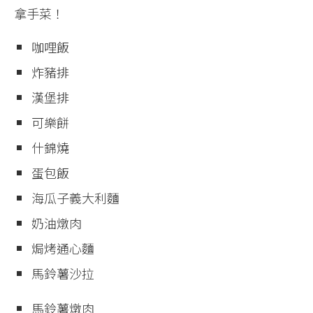
拿手菜！
咖哩飯
炸豬排
漢堡排
可樂餅
什錦燒
蛋包飯
海瓜子義大利麵
奶油燉肉
焗烤通心麵
馬鈴薯沙拉
馬鈴薯燉肉