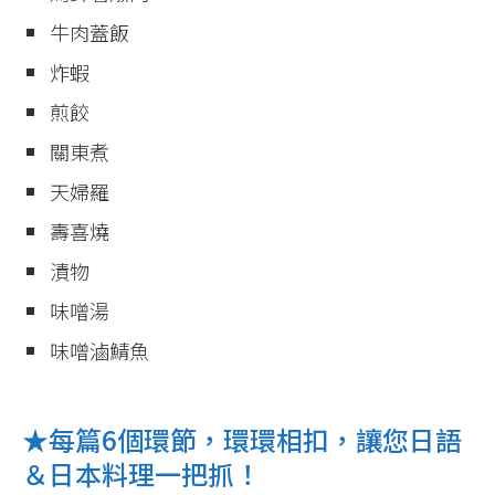
牛肉蓋飯
炸蝦
煎餃
關東煮
天婦羅
壽喜燒
漬物
味噌湯
味噌滷鯖魚
★每篇6個環節，環環相扣，讓您日語
＆日本料理一把抓！