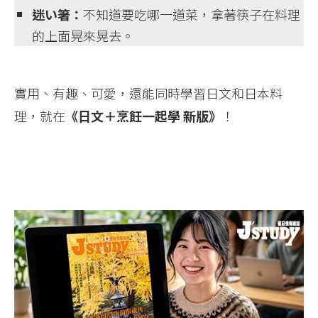
迷い箸：
不知道要吃哪一道菜，拿著筷子在料理
的上面晃來晃去。
實用、有趣、可愛，還能同時學習日文和日本料
理，就在
《日文＋烹飪一起學 新版》
！