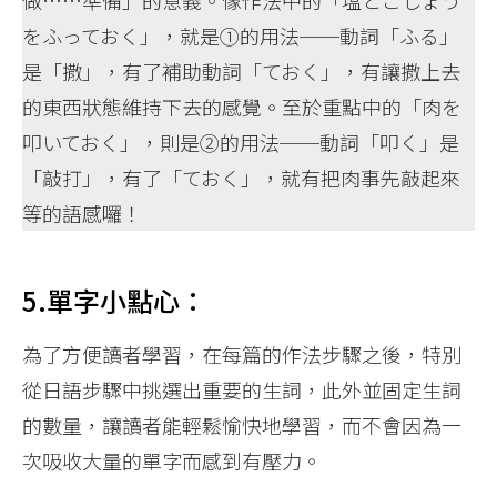
をふっておく」，就是①的用法──動詞「ふる」
是「撒」，有了補助動詞「ておく」，有讓撒上去
的東西狀態維持下去的感覺。至於重點中的「肉を
叩いておく」，則是②的用法──動詞「叩く」是
「敲打」，有了「ておく」，就有把肉事先敲起來
等的語感囉！
5.單字小點心：
為了方便讀者學習，在每篇的作法步驟之後，特別
從日語步驟中挑選出重要的生詞，此外並固定生詞
的數量，讓讀者能輕鬆愉快地學習，而不會因為一
次吸收大量的單字而感到有壓力。