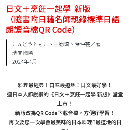
日文＋烹飪一起學 新版
（隨書附日籍名師親錄標準日語
朗讀音檔QR Code）
こんどうともこ、王愿琦、葉仲芸／著
瑞蘭國際
2024年4月
料理最經典！口味最道地！日文最好學！
連日本人都說讚的《日文＋烹飪一起學 新版》堂堂
上市！
新版改為QR Code下載音檔，方便好學習！
再次要您一次學會最美味的日本料理最道地的日