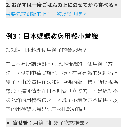
2. おかずは一度ごはんの上にのせてから食べる。
菜要先放到飯的上面一次以後再吃。
例3：日本媽媽教您用餐小常識
您知道日本料理使用筷子的禁忌嗎？
在日本有所謂絕對不可以那樣做的「使用筷子方
法」。例如中華民族也一樣，在盛有飯的碗裡插上
筷子，由於這種作法和拜神佛的飯一樣，所以視為
禁忌。這種情況在日本叫做「立て箸」，是絕對不
被允許的用餐禮儀之一。爲了不讓對方不愉快，以
下的用筷禁忌還是記下來比較好喔！
寄せ箸：
用筷子把盤子拖來拖去。