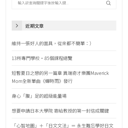
近期文章
維持一張好人的面具，從來都不簡單：）
13所專門學校・85個課程總覽
短暫夏日之戀的另一篇章 異端奇才樂團Maverick
Mom全新單曲《蟬時雨》發行
身心「腹」足的超級能量場
想要申請日本大學院 寄給教授的第一封信成關鍵
「心智地圖」＋「日文文法」＝ 永生難忘學好日文