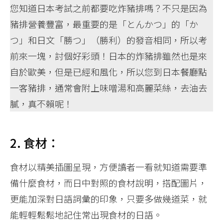
您知道日本考試之前都要吃炸豬排嗎？不只是因為
豬排營養豐富，最重要的是「とんかつ」的「か
つ」和日文「勝つ」（勝利）的發音相同，所以考
前來一塊，討個好彩頭！日本的炸豬排雖然也是來
自於歐美，但是已經和風化，所以您到日本餐廳點
一客豬排，通常會附上味噌湯和高麗菜絲，去油去
膩，真不賴呢！
2. 食材：
食材以精美插圖呈現，方便讀者一看就知道需要準
備什麼食材，而日中對照的食材說明，搭配圖片，
更能加深對日語詞彙的印象，只要多做幾道菜，就
能輕輕鬆鬆地記住常出現食材的日語。