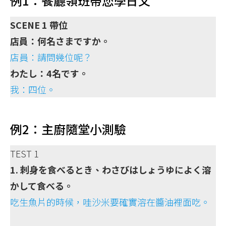
例1：餐廳領班帶您學日文
SCENE 1 帶位
店員：何名さまですか。
店員：請問幾位呢？
わたし：4名です。
我：四位。
例2：主廚隨堂小測驗
TEST 1
1. 刺身を食べるとき、わさびはしょうゆによく溶
かして食べる。
吃生魚片的時候，哇沙米要確實溶在醬油裡面吃。