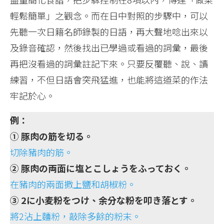
輕鬆簡單」之觀念。而在日中對照的步驟中，可以
先聽一次日籍名師錄製的日語，再大聲地唸出來以
及錄音確認，然後找出已學過或看過的詞彙，最後
再把沒看過的詞彙註記下來。只要反覆聽、說、讀
練習，不但日語會突飛猛進，也能將這道菜的作法
牢記於心。
例：
① 豚肉の筋を切る。
切除豬肉的筋。
② 豚肉の両面に塩とこしょうをふっておく。
在豬肉的兩面撒上鹽和胡椒粉。
③ 2に小麦粉をつけ、余分な粉を叩き落とす。
將2沾上麵粉，敲除多餘的粉末。