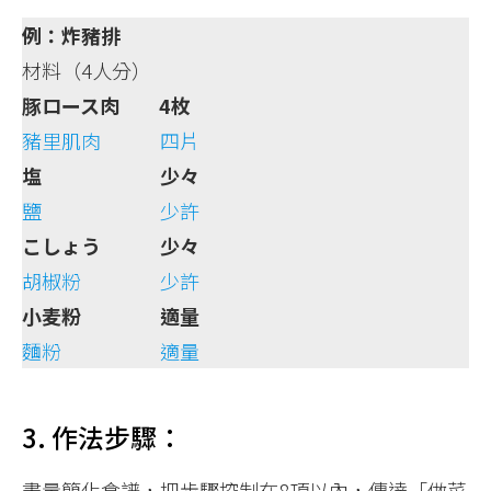
例：炸豬排
材料（4人分）
豚ロース肉 4枚
豬里肌肉 四片
塩 少々
鹽 少許
こしょう 少々
胡椒粉 少許
小麦粉 適量
麵粉 適量
3. 作法步驟：
盡量簡化食譜，把步驟控制在8項以內，傳達「做菜