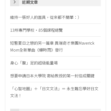
近期文章
維持一張好人的面具，從來都不簡單：）
13所專門學校・85個課程總覽
短暫夏日之戀的另一篇章 異端奇才樂團Maverick
Mom全新單曲《蟬時雨》發行
身心「腹」足的超級能量場
想要申請日本大學院 寄給教授的第一封信成關鍵
「心智地圖」＋「日文文法」＝ 永生難忘學好日文
文法！