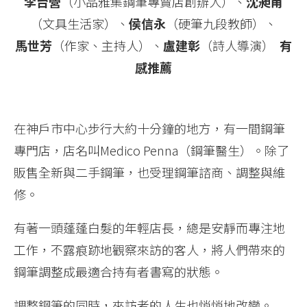
李台營
（小品雅集鋼筆專賣店創辦人）、
沈昶甫
（文具生活家）、
侯信永
（硬筆九段教師）、
馬世芳
（作家、主持人）、
盧建彰
（詩人導演）
有
感推薦
在神戶市中心步行大約十分鐘的地方，有一間鋼筆
專門店，店名叫Medico Penna（鋼筆醫生）。除了
販售全新與二手鋼筆，也受理鋼筆諮商、調整與維
修。
有著一頭蓬蓬白髮的年輕店長，總是安靜而專注地
工作，不露痕跡地觀察來訪的客人，將人們帶來的
鋼筆調整成最適合持有者書寫的狀態。
調整鋼筆的同時，來訪者的人生也悄悄地改變。