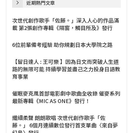
近期熱門文章
次世代創作歌手「佐藤。」深入人心的作品滿
載 第2張創作專輯《隔窗，觸目所及》發行
6位前輩備考經驗 助你規劃日本大學院之路
【留日達人 : 王可樂 】因為日文而突破人生道
路的無限可能 持續學習並盡己之力投身日語教
育事業
催眠麥克風首部電影劇中歌曲全收錄 催麥系列
最新專輯《MIC AS ONE》發行！
纖細柔聲 朗朗歌唱 次世代創作歌手「佐
藤。」 6個月連續數位發行首支單曲〈來自夢
幻島〉發行