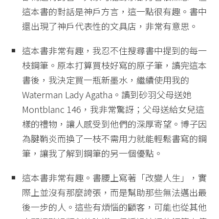
這本書的對話是神戶方言，這一點很有趣。書中
還出現了神戶代表性的文具店，非常有意思。
這本書非常有趣，我忍不住搜尋書中提到的每一
枝鋼筆。原本打算買枝好寫的原子筆，讀完這本
書後，我決定買一瓶新墨水，繼續使用我的
Waterman Lady Agatha。讀到砂羽父母送她
Montblanc 146，我非常驚訝；父母送給女兒這
樣的禮物，讓人感受到他們的深厚寄望。博子因
為腱鞘炎而換了一枝不需用力就能輕鬆書寫的鋼
筆，讓我了解到鋼筆的另一個優點。
這本書非常有趣。書腰上寫著「改變人生」，實
際上並沒有那麼誇張，而是幫助那些無法邁出最
後一步的人。這些有煩惱的顧客，可能也從其他