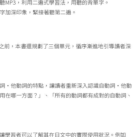
聽MP3，利用二遍式學習法，用聽的背單字。
字加深印象，緊接著聽第二遍。
之前，本書還規劃了三個單元，循序漸進地引導讀者深
詞・他動詞的特點，讓讀者重新深入認識自動詞・他動
用在哪一方面？」、「所有的動詞都有成對的自動詞、
，讓學習者可以了解其在日文中的實際使用狀況。例如