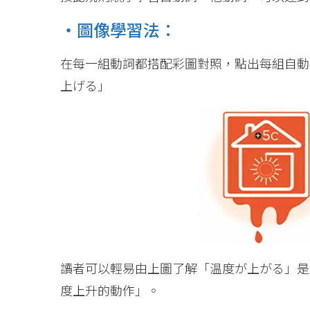
・圖像學習法：
在每一組動詞都搭配彩圖對照，點出每組自動
上げる」
讀者可以輕易由上圖了解「温度が上がる」是
度上升的動作」。