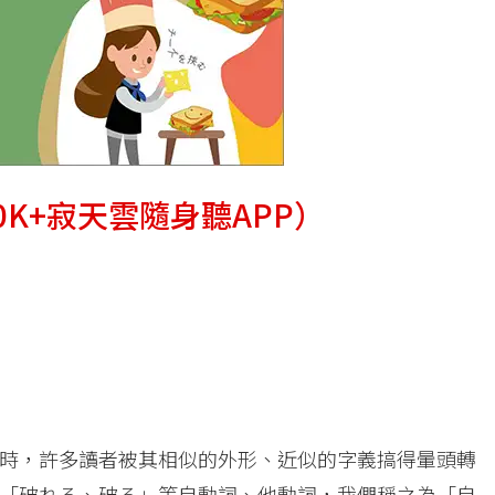
K+寂天雲隨身聽APP）
時，許多讀者被其相似的外形、近似的字義搞得暈頭轉
「破れる、破る」等自動詞、他動詞，我們稱之為「自