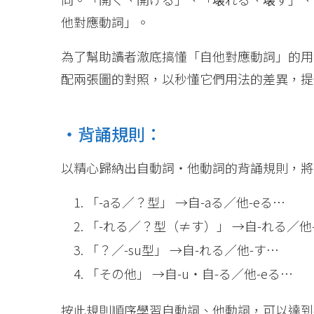
他對應動詞」。
為了幫助讀者澈底搞懂「自他對應動詞」的用
配兩張圖的對照，以秒懂它們用法的差異，提
・背誦規則：
以精心歸納出自動詞・他動詞的背誦規則，將1
「-aる／？型」 →自-aる／他-eる…
「-れる／？型（≠す）」 →自-れる／他-
「？／-su型」 →自-れる／他-す…
「その他」 →自-u・自-る／他-eる…
按此規則順序學習自動詞、他動詞，可以達到