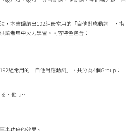
法，本書歸納出192組最常用的「自他對應動詞」，搭
供讀者集中火力學習。內容特色包含：
92組常用的「自他對應動詞」，共分為4個Group：
る・他-u…
事半功倍的效果。