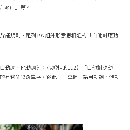
ために」等。
背誦規則，羅列192組外形意思相近的「自他對應動
自動詞．他動詞》精心編輯的192組「自他對應動
的有聲MP3背單字，從此一手掌握日語自動詞・他動