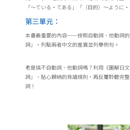
「～ている・てある」「（目的）～ように・
第三單元：
本書最重要的內容──按照自動詞、他動詞的
詞」，列點兩者中文的差異並列舉例句。
老是搞不自動詞、他動詞嗎？利用《圖解日文
詞」、貼心歸納的背誦規則，再反覆聆聽完整
詞！