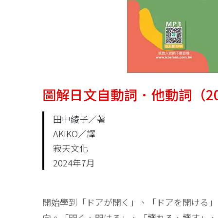
圖解日文自動詞．他動詞（20
田中綾子／著
AKIKO／譯
寂天文化
2024年7月
開始學到「ドアが開く」、「ドアを開ける」
向。「開く、開ける」、「壊れる、壊す」、