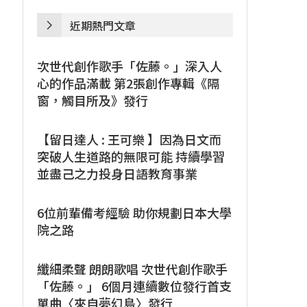
近期熱門文章
次世代創作歌手「佐藤。」深入人
心的作品滿載 第2張創作專輯《隔
窗，觸目所及》發行
【留日達人 : 王可樂 】因為日文而
突破人生道路的無限可能 持續學習
並盡己之力投身日語教育事業
6位前輩備考經驗 助你規劃日本大學
院之路
纖細柔聲 朗朗歌唱 次世代創作歌手
「佐藤。」 6個月連續數位發行首支
單曲〈來自夢幻島〉發行