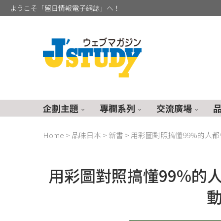
ようこそ「留日情報電子網誌」へ！
企劃主題
專欄系列
交流廣場
Home
>
品味日本
>
新書
>
用彩圖對照搞懂99%的人
用彩圖對照搞懂99%的