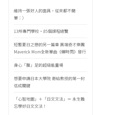
維持一張好人的面具，從來都不簡
單：）
13所專門學校・85個課程總覽
短暫夏日之戀的另一篇章 異端奇才樂團
Maverick Mom全新單曲《蟬時雨》發行
身心「腹」足的超級能量場
想要申請日本大學院 寄給教授的第一封
信成關鍵
「心智地圖」＋「日文文法」＝ 永生難
忘學好日文文法！