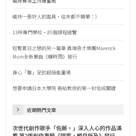
職棒賽場上持續奮戰
維持一張好人的面具，從來都不簡單：）
13所專門學校・85個課程總覽
短暫夏日之戀的另一篇章 異端奇才樂團Maverick
Mom全新單曲《蟬時雨》發行
身心「腹」足的超級能量場
想要申請日本大學院 寄給教授的第一封信成關鍵
近期熱門文章
次世代創作歌手「佐藤。」深入人心的作品滿
載 第2張創作專輯《隔窗，觸目所及》發行