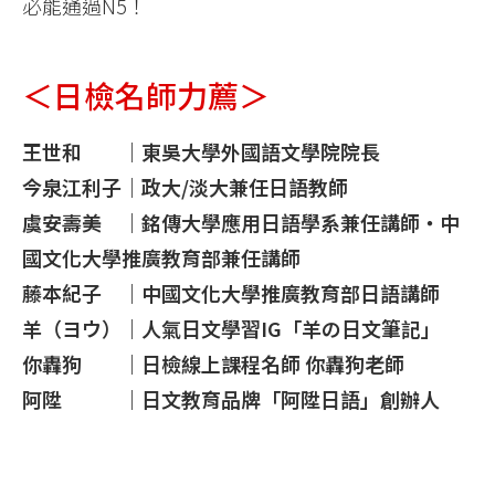
必能通過N5！
＜日檢名師力薦＞
王世和 ｜東吳大學外國語文學院院長
今泉江利子｜政大/淡大兼任日語教師
虞安壽美 ｜銘傳大學應用日語學系兼任講師・中
國文化大學推廣教育部兼任講師
藤本紀子 ｜中國文化大學推廣教育部日語講師
羊（ヨウ）｜人氣日文學習IG「羊の日文筆記」
你轟狗 ｜日檢線上課程名師 你轟狗老師
阿陞 ｜日文教育品牌「阿陞日語」創辦人