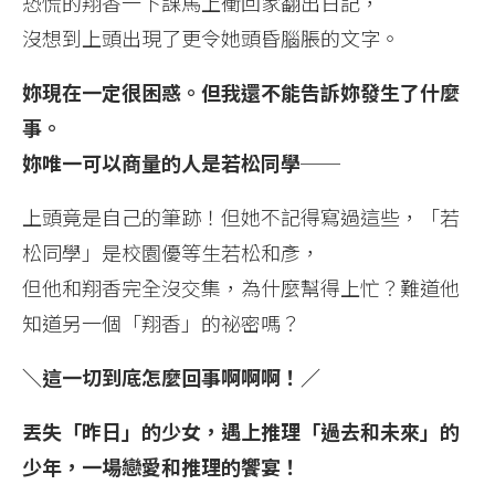
恐慌的翔香一下課馬上衝回家翻出日記，
沒想到上頭出現了更令她頭昏腦脹的文字。
妳現在一定很困惑。但我還不能告訴妳發生了什麼
事。
妳唯一可以商量的人是若松同學──
上頭竟是自己的筆跡！但她不記得寫過這些，「若
松同學」是校園優等生若松和彥，
但他和翔香完全沒交集，為什麼幫得上忙？難道他
知道另一個「翔香」的祕密嗎？
＼這一切到底怎麼回事啊啊啊！／
丟失「昨日」的少女，遇上推理「過去和未來」的
少年，一場戀愛和推理的饗宴！