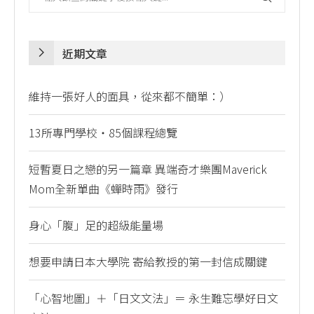
近期文章
維持一張好人的面具，從來都不簡單：）
13所專門學校・85個課程總覽
短暫夏日之戀的另一篇章 異端奇才樂團Maverick
Mom全新單曲《蟬時雨》發行
身心「腹」足的超級能量場
想要申請日本大學院 寄給教授的第一封信成關鍵
「心智地圖」＋「日文文法」＝ 永生難忘學好日文