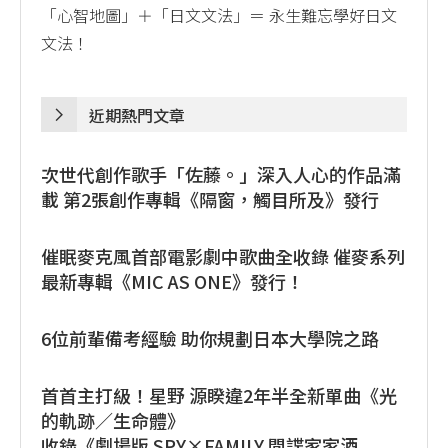
「心智地圖」＋「日文文法」＝ 永生難忘學好日文
文法！
近期熱門文章
次世代創作歌手「佐藤。」深入人心的作品滿
載 第2張創作專輯《隔窗，觸目所及》發行
催眠麥克風首部電影劇中歌曲全收錄 催麥系列
最新專輯《MIC AS ONE》發行！
6位前輩備考經驗 助你規劃日本大學院之路
首首主打級！星野 源睽違2年半全新單曲《光
的軌跡／生命體》
收錄《劇場版 SPY×FAMILY 間諜家家酒