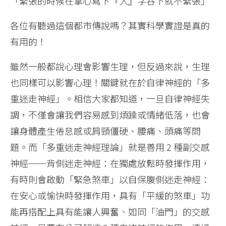
「緊張的時候在掌心寫下『人』字吞下就不緊張」
各位有聽過這個都市傳說嗎？其實科學實證是真的
有用的！
雖然一般都說心理會影響生理，但反過來說，生理
也同樣可以影響心理！關鍵就在於自律神經的「多
重迷走神經」。相信大家都知道，一旦自律神經失
調，不僅會讓我們容易感到煩躁或情緒低落，也會
讓身體產生倦怠感或肩頸僵硬、腰痛、頭痛等問
題。而「多重迷走神經理論」就是善用 2 種副交感
神經──背側迷走神經：在獨處放鬆時發揮作用，
有時則會啟動「緊急煞車」以自保腹側迷走神經：
在安心或愉快時發揮作用，具有「平緩的煞車」功
能再搭配上具有能讓人興奮、如同「油門」的交感