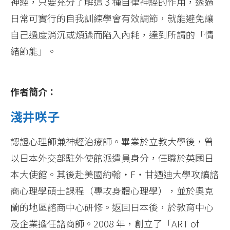
神經，只要充分了解這 3 種自律神經的作用，透過
日常可實行的自我訓練學會有效調節，就能避免讓
自己過度消沉或煩躁而陷入內耗，達到所謂的「情
緒節能」。
作者簡介：
淺井咲子
認證心理師兼神經治療師。畢業於立教大學後，曾
以日本外交部駐外使館派遣員身分，任職於英國日
本大使館。其後赴美國約翰‧F‧甘迺迪大學攻讀諮
商心理學碩士課程（專攻身體心理學），並於奧克
蘭的地區諮商中心研修。返回日本後，於教育中心
及企業擔任諮商師。2008 年，創立了「ART of