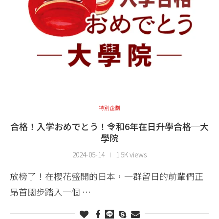
特別企劃
合格！入学おめでとう！令和6年在日升學合格─大
學院
2024-05-14
1.5K views
放榜了！在櫻花盛開的日本，一群留日的前輩們正
昂首闊步踏入一個 …