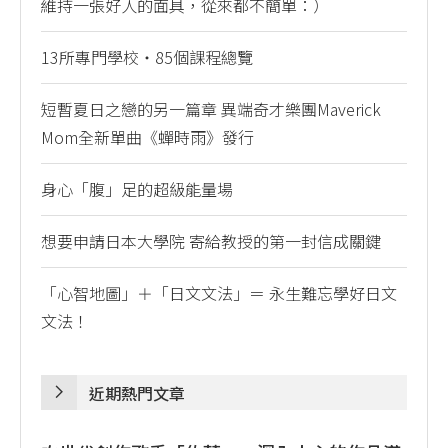
維持一張好人的面具，從來都不簡單：）
13所專門學校・85個課程總覽
短暫夏日之戀的另一篇章 異端奇才樂團Maverick
Mom全新單曲《蟬時雨》發行
身心「腹」足的超級能量場
想要申請日本大學院 寄給教授的第一封信成關鍵
「心智地圖」＋「日文文法」＝ 永生難忘學好日文
文法！
近期熱門文章