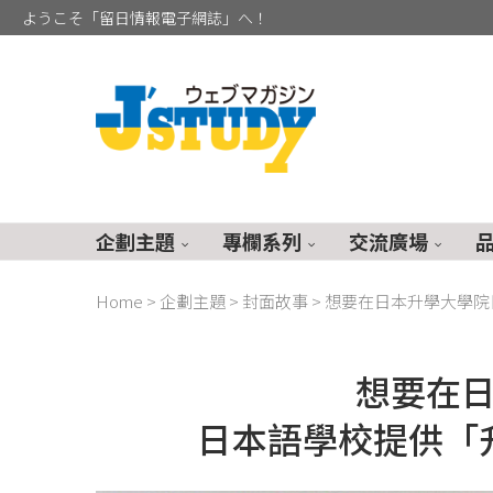
ようこそ「留日情報電子網誌」へ！
企劃主題
專欄系列
交流廣場
Home
>
企劃主題
>
封面故事
>
想要在日本升學大學院
想要在
日本語學校提供「