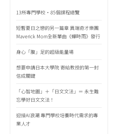
13所專門學校・85個課程總覽
短暫夏日之戀的另一篇章 異端奇才樂團
Maverick Mom全新單曲《蟬時雨》發行
身心「腹」足的超級能量場
想要申請日本大學院 寄給教授的第一封
信成關鍵
「心智地圖」＋「日文文法」＝ 永生難
忘學好日文文法！
迎接AI浪潮 專門學校培養時代需求的專
業人才