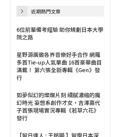
近期熱門文章
6位前輩備考經驗 助你規劃日本大學
院之路
星野源廣邀各界音樂好手合作 網羅
多首Tie-up人氣單曲 16首豪華曲目
滿載！ 第六張全新專輯《Gen》發
行
如夢似幻的燦爛片刻 細膩濃縮的魔
幻時光 妄想系創作才女・吉澤嘉代
子首張現場實況專輯《若草六花》
發行
【留日達人 : 王銘顯 】留學日本深