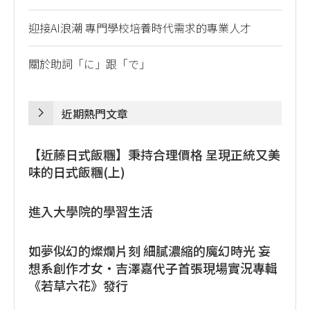
迎接AI浪潮 專門學校培養時代需求的專業人才
關於助詞「に」跟「で」
近期熱門文章
【近藤日式飯糰】秉持合理價格 呈現正統又美
味的日式飯糰(上)
進入大學院的學習生活
如夢似幻的燦爛片刻 細膩濃縮的魔幻時光 妄
想系創作才女・吉澤嘉代子首張現場實況專輯
《若草六花》發行