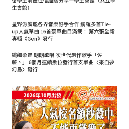
留學生前輩住宿經驗分享─學生會館（共立學
生會館）
星野源廣邀各界音樂好手合作 網羅多首Tie-
up人氣單曲 16首豪華曲目滿載！ 第六張全新
專輯《Gen》發行
纖細柔聲 朗朗歌唱 次世代創作歌手「佐
藤。」 6個月連續數位發行首支單曲〈來自夢
幻島〉發行