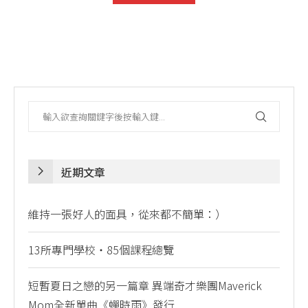
近期文章
維持一張好人的面具，從來都不簡單：）
13所專門學校・85個課程總覽
短暫夏日之戀的另一篇章 異端奇才樂團Maverick
Mom全新單曲《蟬時雨》發行