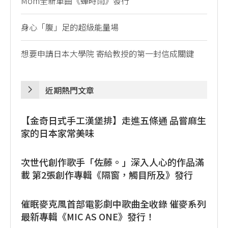
Mom全新單曲《蟬時雨》發行
身心「腹」足的超級能量場
想要申請日本大學院 寄給教授的第一封信成關鍵
近期熱門文章
【金奇日式手工漢堡排】走進五條通 品嘗麻生
家的日本家常美味
次世代創作歌手「佐藤。」深入人心的作品滿
載 第2張創作專輯《隔窗，觸目所及》發行
催眠麥克風首部電影劇中歌曲全收錄 催麥系列
最新專輯《MIC AS ONE》發行！