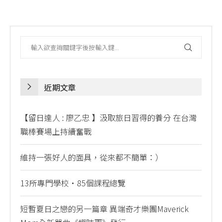
近期文章
【留日達人 : 廖乙忠 】汲取旅日習得的養分 在台灣
職棒賽場上持續奮戰
維持一張好人的面具，從來都不簡單：）
13所專門學校・85個課程總覽
短暫夏日之戀的另一篇章 異端奇才樂團Maverick