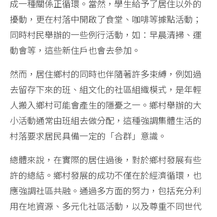
成一種關係正循環。當然，學生給予了居住以外的
擾動，更在村落中開啟了食堂、咖啡等據點活動；
同時村民舉辦的一些例行活動，如：早晨清掃、運
動會等，這些新住戶也會去參加。
然而，居住鄉村的同時也伴隨著許多束縛，例如過
去留存下來的班、組文化的社區組織模式，是年輕
人搬入鄉村可能會產生的隱憂之一。鄉村舉辦的大
小活動通常由班組去做分配，這種強調集體生活的
村落要求居民具備一定的「合群」意識。
總體來說，在實際的居住過後，對於鄉村發展有些
許的總結。鄉村發展的成功不僅在於經濟循環，也
應強調社區共融。通過多方面的努力，包括充分利
用在地資源、多元化社區活動，以及尊重不同世代