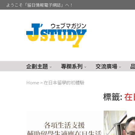
ようこそ「留日情報電子網誌」へ！
企劃主題
專欄系列
交流廣場
Home
>
在日本留學的初體驗
標籤:
在