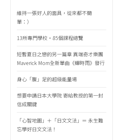
維持一張好人的面具，從來都不簡
單：）
13所專門學校・85個課程總覽
短暫夏日之戀的另一篇章 異端奇才樂團
Maverick Mom全新單曲《蟬時雨》發行
身心「腹」足的超級能量場
想要申請日本大學院 寄給教授的第一封
信成關鍵
「心智地圖」＋「日文文法」＝ 永生難
忘學好日文文法！