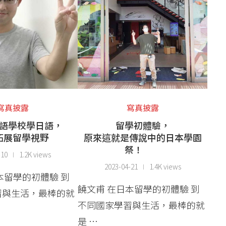
寫真披露
寫真披露
語學校學日語，
留學初體驗，
拓展留學視野
原來這就是傳說中的日本學園
祭！
-10
1.2K views
2023-04-21
1.4K views
本留學的初體驗 到
饒文甫 在日本留學的初體驗 到
習與生活，最棒的就
不同國家學習與生活，最棒的就
是 …