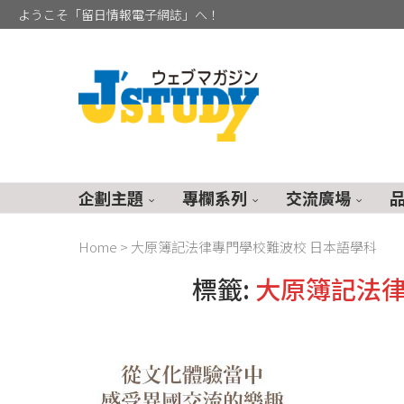
ようこそ「留日情報電子網誌」へ！
企劃主題
專欄系列
交流廣場
Home
>
大原簿記法律專門學校難波校 日本語學科
標籤:
大原簿記法律