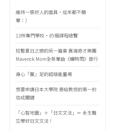
維持一張好人的面具，從來都不簡
單：）
13所專門學校・85個課程總覽
短暫夏日之戀的另一篇章 異端奇才樂團
Maverick Mom全新單曲《蟬時雨》發行
身心「腹」足的超級能量場
想要申請日本大學院 寄給教授的第一封
信成關鍵
「心智地圖」＋「日文文法」＝ 永生難
忘學好日文文法！