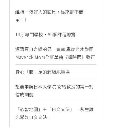
維持一張好人的面具，從來都不簡
單：）
13所專門學校・85個課程總覽
短暫夏日之戀的另一篇章 異端奇才樂團
Maverick Mom全新單曲《蟬時雨》發行
身心「腹」足的超級能量場
想要申請日本大學院 寄給教授的第一封
信成關鍵
「心智地圖」＋「日文文法」＝ 永生難
忘學好日文文法！