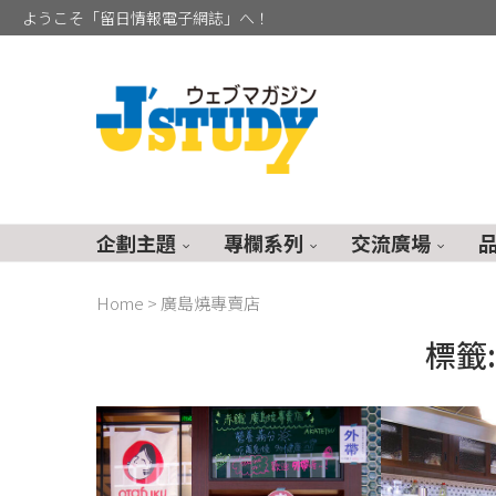
ようこそ「留日情報電子網誌」へ！
企劃主題
專欄系列
交流廣場
Home
>
廣島燒專賣店
標籤