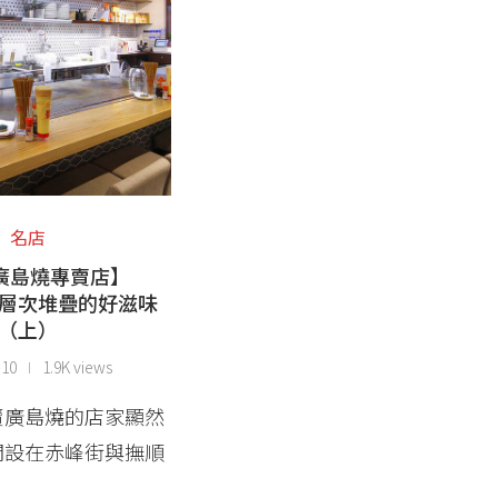
名店
 廣島燒專賣店】
層次堆疊的好滋味
（上）
-10
1.9K views
賣廣島燒的店家顯然
開設在赤峰街與撫順