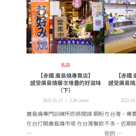
名店
【赤鐵 廣島燒專賣店】
【赤鐵
感受廣島燒層次堆疊的好滋味
感受廣島燒
（下）
2022-01-17
2.2K views
2022-01
廣島燒專門訓練所即將開課 期盼
在台灣，專
在台打開廣島燒市場 在台灣餐飲
不多，近期
…
街的 …