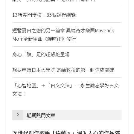
13所專門學校・85個課程總覽
短暫夏日之戀的另一篇章 異端奇才樂團Maverick
Mom全新單曲《蟬時雨》發行
身心「腹」足的超級能量場
想要申請日本大學院 寄給教授的第一封信成關鍵
「心智地圖」＋「日文文法」＝ 永生難忘學好日文
文法！
近期熱門文章
次世代創作歌手「佐藤。」深入人心的作品滿