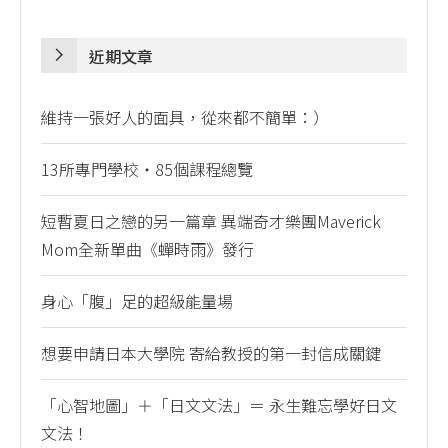
近期文章
維持一張好人的面具，從來都不簡單：）
13所專門學校・85個課程總覽
短暫夏日之戀的另一篇章 異端奇才樂團Maverick
Mom全新單曲《蟬時雨》發行
身心「腹」足的超級能量場
想要申請日本大學院 寄給教授的第一封信成關鍵
「心智地圖」＋「日文文法」＝ 永生難忘學好日文
文法！