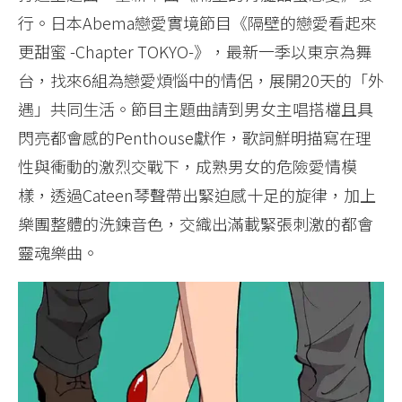
行。日本Abema戀愛實境節目《隔壁的戀愛看起來
更甜蜜 -Chapter TOKYO-》，最新一季以東京為舞
台，找來6組為戀愛煩惱中的情侶，展開20天的「外
遇」共同生活。節目主題曲請到男女主唱搭檔且具
閃亮都會感的Penthouse獻作，歌詞鮮明描寫在理
性與衝動的激烈交戰下，成熟男女的危險愛情模
樣，透過Cateen琴聲帶出緊迫感十足的旋律，加上
樂團整體的洗鍊音色，交織出滿載緊張刺激的都會
靈魂樂曲。