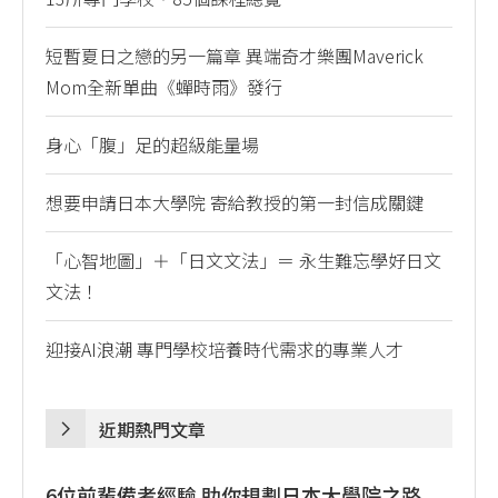
短暫夏日之戀的另一篇章 異端奇才樂團Maverick
Mom全新單曲《蟬時雨》發行
身心「腹」足的超級能量場
想要申請日本大學院 寄給教授的第一封信成關鍵
「心智地圖」＋「日文文法」＝ 永生難忘學好日文
文法！
迎接AI浪潮 專門學校培養時代需求的專業人才
近期熱門文章
6位前輩備考經驗 助你規劃日本大學院之路