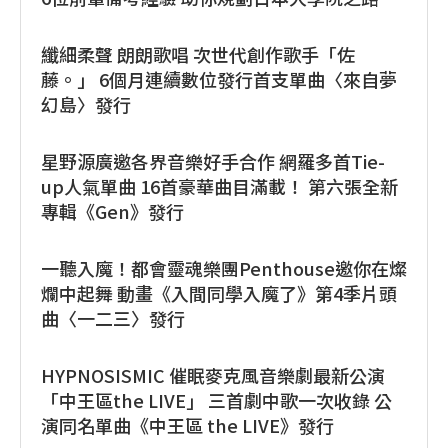
纖細柔聲 朗朗歌唱 次世代創作歌手「佐
藤。」 6個月連續數位發行首支單曲〈來自夢
幻島〉發行
星野源廣邀各界音樂好手合作 網羅多首Tie-
up人氣單曲 16首豪華曲目滿載！ 第六張全新
專輯《Gen》發行
一聽入魔！都會靈魂樂團Penthouse邀你在燦
爛中起舞 動畫《入間同學入魔了》第4季片頭
曲〈一二三〉發行
HYPNOSISMIC 催眠麥克風音樂劇最新公演
「中王區the LIVE」 三首劇中歌一次收錄 公
演同名單曲《中王區 the LIVE》發行