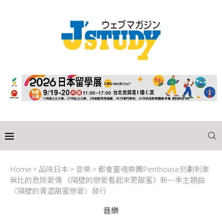
Home
>
品味日本
>
音樂
>
都會靈魂樂團Penthouse刻劃刺激
無比的危險愛情 《隔壁的戀愛看起來更甜蜜》新一季主題曲
〈隔壁的青澀甜蜜戀愛〉發行
音樂