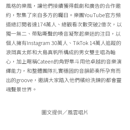
風格的樂風，讓他們接續獲得戲劇和廣告的合作邀
約，聚集了來自多方的矚目。樂團YouTube官方頻
道總訂閱者達174萬人、總觀看次數突破2億次，以
獨一無二、帶點嘶聲的嗓音凝聚起樂迷的注目，以
個人擁有Instagram 30萬人、TikTok 14萬人追蹤的
浪岡真太郎和大島真帆所構成的男女雙主唱為軸
心，加上暱稱Cateen的角野隼斗用他卓越的音樂演
繹能力，和整體團隊扎實穩固的音韻節奏所孕育而
出的groove，邀請大家踏入他們繽紛洗鍊的都會靈
魂聲景世界。
圖文提供／風雲唱片