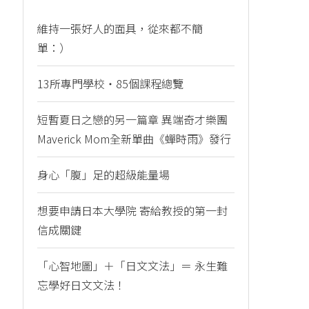
維持一張好人的面具，從來都不簡
單：）
13所專門學校・85個課程總覽
短暫夏日之戀的另一篇章 異端奇才樂團
Maverick Mom全新單曲《蟬時雨》發行
身心「腹」足的超級能量場
想要申請日本大學院 寄給教授的第一封
信成關鍵
「心智地圖」＋「日文文法」＝ 永生難
忘學好日文文法！