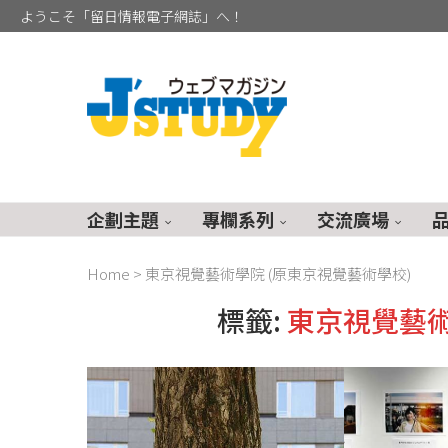
ようこそ「留日情報電子網誌」へ！
企劃主題
專欄系列
交流廣場
Home
>
東京視覺藝術學院 (原東京視覺藝術學校)
標籤:
東京視覺藝術