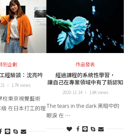
特別企劃
作品發表
工經驗談：沈亮吟
經過課程的系統性學習，
讓自己在專業領域中有了新認知
-21
1.7K views
2023-11-14
1.6K views
門學校東京視覺藝術
The tears in the dark 黑暗中的
級 在日本打工的理
眼淚 在 …