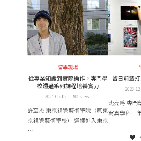
留學現場
從專業知識到實際操作，專門學
留日前輩打
校透過系列課程培養實力
2023-12
2024-05-15
805 views
沈亮吟 專
許至杰 東京視覺藝術學院（原東
寫真學科一年
京視覺藝術學校） 選擇進入東京
…
…