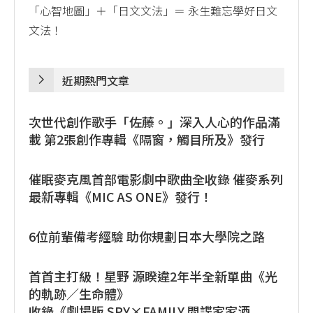
「心智地圖」＋「日文文法」＝ 永生難忘學好日文
文法！
近期熱門文章
次世代創作歌手「佐藤。」深入人心的作品滿
載 第2張創作專輯《隔窗，觸目所及》發行
催眠麥克風首部電影劇中歌曲全收錄 催麥系列
最新專輯《MIC AS ONE》發行！
6位前輩備考經驗 助你規劃日本大學院之路
首首主打級！星野 源睽違2年半全新單曲《光
的軌跡／生命體》
收錄《劇場版 SPY×FAMILY 間諜家家酒