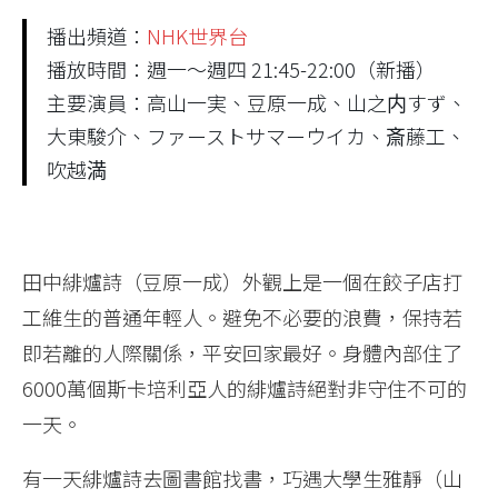
播出頻道：
NHK世界台
播放時間：週一～週四 21:45-22:00（新播）
主要演員：高山一実、豆原一成、山之内すず、
大東駿介、ファーストサマーウイカ、斎藤工、
吹越満
田中緋爐詩（豆原一成）外觀上是一個在餃子店打
工維生的普通年輕人。避免不必要的浪費，保持若
即若離的人際關係，平安回家最好。身體內部住了
6000萬個斯卡培利亞人的緋爐詩絕對非守住不可的
一天。
有一天緋爐詩去圖書館找書，巧遇大學生雅靜（山