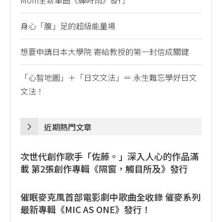
Mom全新單曲《蟬時雨》發行
身心「腹」足的超級能量場
想要申請日本大學院 寄給教授的第一封信成關鍵
「心智地圖」＋「日文文法」＝ 永生難忘學好日文
文法！
近期熱門文章
次世代創作歌手「佐藤。」深入人心的作品滿
載 第2張創作專輯《隔窗，觸目所及》發行
催眠麥克風首部電影劇中歌曲全收錄 催麥系列
最新專輯《MIC AS ONE》發行！