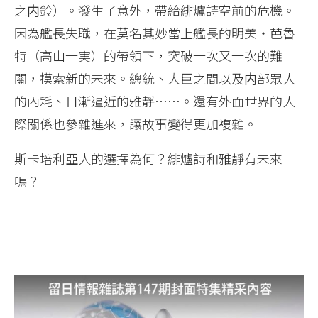
之内鈴）。發生了意外，帶給緋爐詩空前的危機。
因為艦長失職，在莫名其妙當上艦長的明美・芭魯
特（高山一実）的帶領下，突破一次又一次的難
關，摸索新的未來。總統、大臣之間以及内部眾人
的內耗、日漸逼近的雅靜……。還有外面世界的人
際關係也參雜進來，讓故事變得更加複雜。
斯卡培利亞人的選擇為何？緋爐詩和雅靜有未來
嗎？