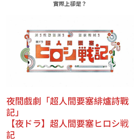
實際上卻是？
夜間戲劇「超人間要塞緋爐詩戰
記」
【夜ドラ】超人間要塞ヒロシ戦
記