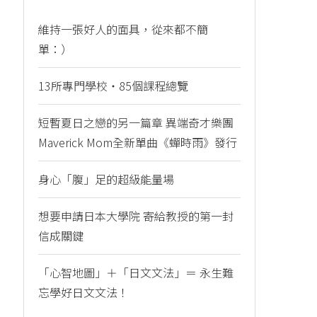
維持一張好人的面具，從來都不簡
單：）
13所專門學校・85個課程總覽
短暫夏日之戀的另一篇章 異端奇才樂團
Maverick Mom全新單曲《蟬時雨》發行
身心「腹」足的超級能量場
想要申請日本大學院 寄給教授的第一封
信成關鍵
「心智地圖」＋「日文文法」＝ 永生難
忘學好日文文法！