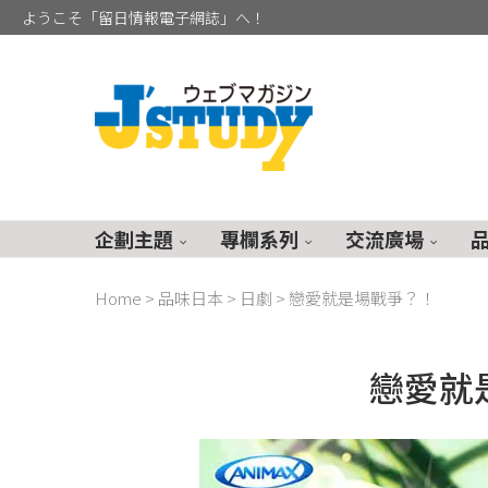
ようこそ「留日情報電子網誌」へ！
企劃主題
專欄系列
交流廣場
Home
>
品味日本
>
日劇
>
戀愛就是場戰爭？！
戀愛就