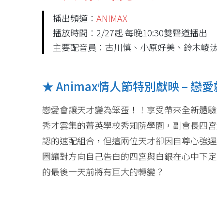
播出頻道：
ANIMAX
播放時間：2/27起 每晚10:30雙聲道播出
主要配音員：古川慎、小原好美、鈴木崚
★ Animax情人節特別獻映 – 
戀愛會讓天才變為笨蛋！！享受帶來全新體驗
秀才雲集的菁英學校秀知院學園，副會長四宮
認的速配組合，但這兩位天才卻因自尊心強遲
圖讓對方向自己告白的四宮與白銀在心中下定
的最後一天前將有巨大的轉變？