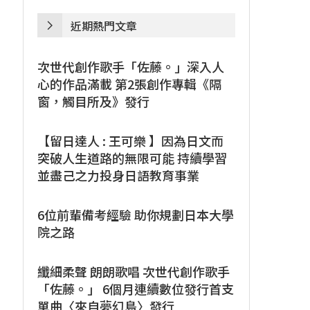
近期熱門文章
次世代創作歌手「佐藤。」深入人
心的作品滿載 第2張創作專輯《隔
窗，觸目所及》發行
【留日達人 : 王可樂 】因為日文而
突破人生道路的無限可能 持續學習
並盡己之力投身日語教育事業
6位前輩備考經驗 助你規劃日本大學
院之路
纖細柔聲 朗朗歌唱 次世代創作歌手
「佐藤。」 6個月連續數位發行首支
單曲〈來自夢幻島〉發行