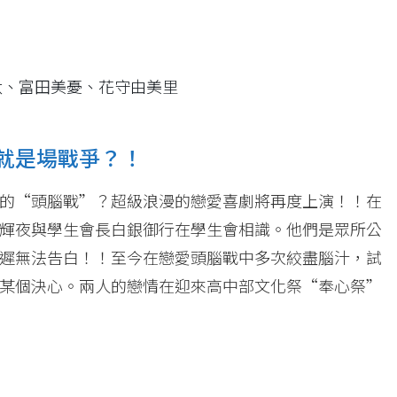
汰、富田美憂、花守由美里
戀愛就是場戰爭？！
的“頭腦戰”？超級浪漫的戀愛喜劇將再度上演！！在
輝夜與學生會長白銀御行在學生會相識。他們是眾所公
遲無法告白！！至今在戀愛頭腦戰中多次絞盡腦汁，試
某個決心。兩人的戀情在迎來高中部文化祭“奉心祭”