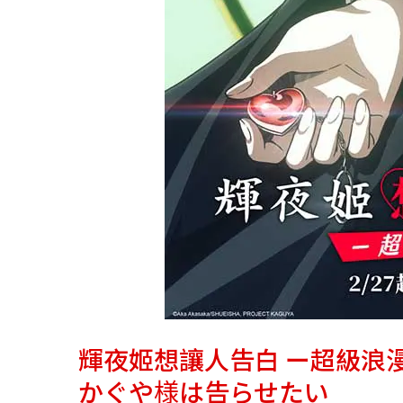
輝夜姬想讓人告白 ー超級浪
かぐや様は告らせたい