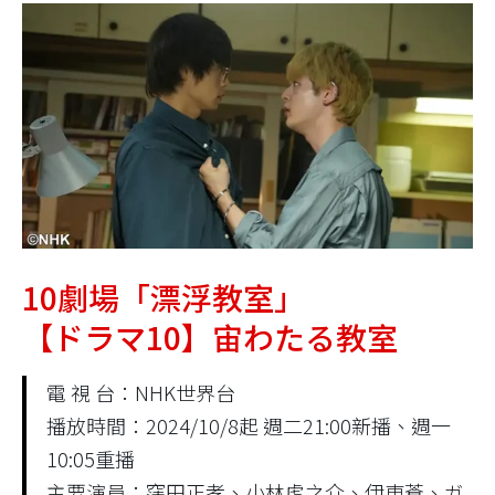
10劇場「漂浮教室」
【ドラマ10】宙わたる教室
電 視 台：NHK世界台
播放時間：2024/10/8起 週二21:00新播、週一
10:05重播
主要演員：窪田正孝、小林虎之介、伊東蒼、ガ