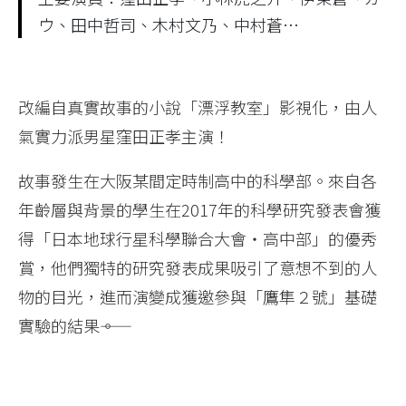
ウ、田中哲司、木村文乃、中村蒼…
改編自真實故事的小說「漂浮教室」影視化，由人
氣實力派男星窪田正孝主演！
故事發生在大阪某間定時制高中的科學部。來自各
年齡層與背景的學生在2017年的科學研究發表會獲
得「日本地球行星科學聯合大會・高中部」的優秀
賞，他們獨特的研究發表成果吸引了意想不到的人
物的目光，進而演變成獲邀參與「鷹隼２號」基礎
實驗的結果――。