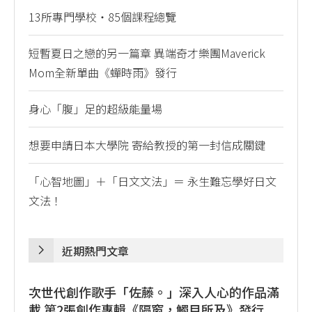
13所專門學校・85個課程總覽
短暫夏日之戀的另一篇章 異端奇才樂團Maverick
Mom全新單曲《蟬時雨》發行
身心「腹」足的超級能量場
想要申請日本大學院 寄給教授的第一封信成關鍵
「心智地圖」＋「日文文法」＝ 永生難忘學好日文
文法！
近期熱門文章
次世代創作歌手「佐藤。」深入人心的作品滿
載 第2張創作專輯《隔窗，觸目所及》發行