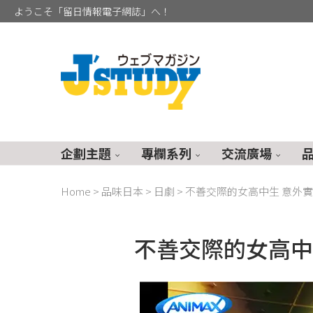
ようこそ「留日情報電子網誌」へ！
企劃主題
專欄系列
交流廣場
Home
>
品味日本
>
日劇
>
不善交際的女高中生 意外
不善交際的女高中