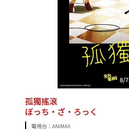
孤獨搖滾
ぼっち・ざ・ろっく
電視台：ANIMAX