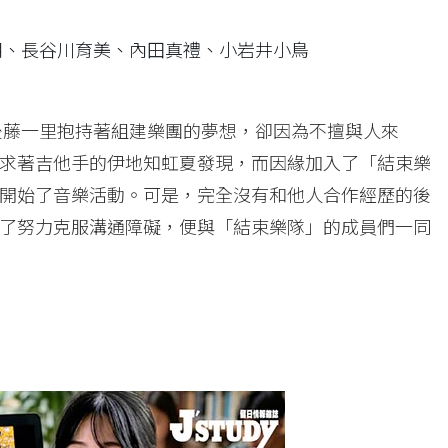
朔、長谷川育美、內田真禮、小岩井小鳥
高中生後藤一里抱持著組建樂團的夢想，卻因為不擅與人來
求著吉他手的伊地知虹夏發現，而因緣加入了「結束樂
開始了音樂活動。可是，完全沒有和他人合作經歷的後
了努力克服溝通障礙，便與「結束樂隊」的成員們一同