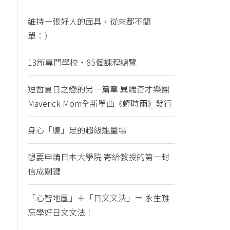
維持一張好人的面具，從來都不簡
單：）
13所專門學校・85個課程總覽
短暫夏日之戀的另一篇章 異端奇才樂團
Maverick Mom全新單曲《蟬時雨》發行
身心「腹」足的超級能量場
想要申請日本大學院 寄給教授的第一封
信成關鍵
「心智地圖」＋「日文文法」＝ 永生難
忘學好日文文法！