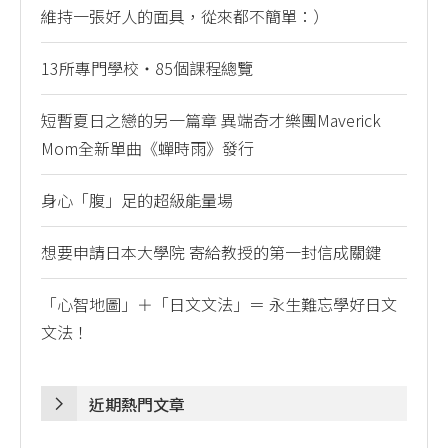
維持一張好人的面具，從來都不簡單：）
13所專門學校・85個課程總覽
短暫夏日之戀的另一篇章 異端奇才樂團Maverick
Mom全新單曲《蟬時雨》發行
身心「腹」足的超級能量場
想要申請日本大學院 寄給教授的第一封信成關鍵
「心智地圖」＋「日文文法」＝ 永生難忘學好日文
文法！
近期熱門文章