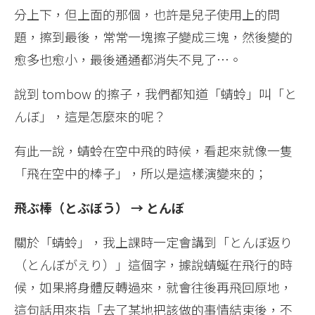
分上下，但上面的那個，也許是兒子使用上的問
題，擦到最後，常常一塊擦子變成三塊，然後變的
愈多也愈小，最後通通都消失不見了…。
說到 tombow 的擦子，我們都知道「蜻蛉」叫「と
んぼ」，這是怎麼來的呢？
有此一說，蜻蛉在空中飛的時候，看起來就像一隻
「飛在空中的棒子」，所以是這樣演變來的；
飛ぶ棒（とぶぼう） → とんぼ
關於「蜻蛉」，我上課時一定會講到「とんぼ返り
（とんぼがえり）」這個字，據說蜻蜒在飛行的時
候，如果將身體反轉過來，就會往後再飛回原地，
這句話用來指「去了某地把該做的事情結束後，不