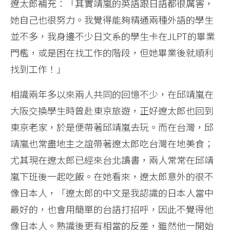
遼太郎補充：「其實靖嵐的英語跟日語都很厲害，
她自己也很努力。我覺得能夠精通兩種外語的學生
並不多，我身邊不少日文系的學生卡在JLPT的畢業
門檻，或是困在找工作的階段，但她畢業後就順利
找到工作！」
相識兩年多以來兩人共同的回憶不少，在邱靖嵐在
大阪交換學生時曾赴東京旅遊，正好遼太郎也回到
東京老家，於是便帶著邱靖嵐去玩。而在台灣，邱
靖嵐也常盡地主之誼帶著遼太郎吃台灣在地美食；
尤其現在遼太郎已經來台北讀書，兩人常常在邱靖
嵐下班後一起吃飯。在她看來，遼太郎意外的很不
像日本人，「遼太郎的中文是我認識的日本人當中
最好的，也會用簡單的台語打招呼，因此不覺得他
像日本人。熟識後更有相當的反差，雖然他一開始