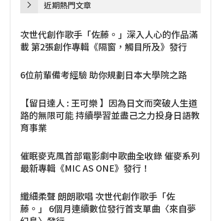
近期熱門文章
次世代創作歌手「佐藤。」深入人心的作品滿
載 第2張創作專輯《隔窗，觸目所及》發行
6位前輩備考經驗 助你規劃日本大學院之路
【留日達人 : 王可樂 】因為日文而突破人生道
路的無限可能 持續學習並盡己之力投身日語教
育事業
催眠麥克風首部電影劇中歌曲全收錄 催麥系列
最新專輯《MIC AS ONE》發行！
纖細柔聲 朗朗歌唱 次世代創作歌手「佐
藤。」 6個月連續數位發行首支單曲〈來自夢
幻島〉發行