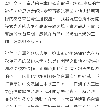
習中文。」當時的日本已確定取得2020年奧運的主
辦權，於是遼太郎決定學習觀光專業，他也趁著研
修的機會來台灣逛逛校園。「我發現在台灣部分開
設觀光系的大學有高爾夫練習場、實習飯店、實習
餐廳等模擬空間，感覺在台灣可以體驗具體的工
作，這點很不錯。」
評估了台灣的各家大學，遼太郎最後選擇觀光科系
較為知名的銘傳大學。只是在開學之後他才發現桃
園校區較為偏僻，距離台北也有點遠，跟原先以為
的不同，因此他坦承剛開始對台灣沒什麼好感，並
打算學好中文就回日本找工作。「一直到了大三因
為疫情被鎖在台灣，我才開始去適應、了解台灣，
並參與許多交流活動。在大三、大四時期到過台灣
許多地方，像是前往南投看螢火蟲、參訪原住民的