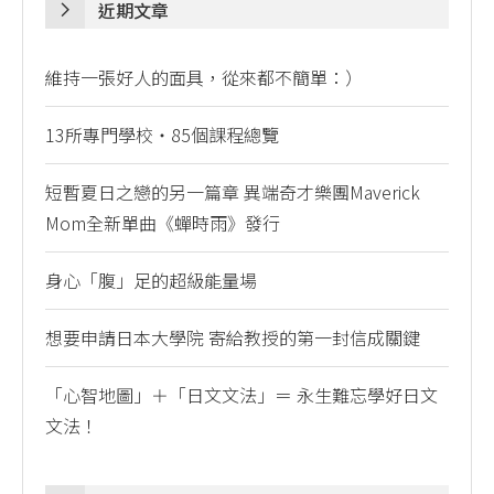
近期文章
維持一張好人的面具，從來都不簡單：）
13所專門學校・85個課程總覽
短暫夏日之戀的另一篇章 異端奇才樂團Maverick
Mom全新單曲《蟬時雨》發行
身心「腹」足的超級能量場
想要申請日本大學院 寄給教授的第一封信成關鍵
「心智地圖」＋「日文文法」＝ 永生難忘學好日文
文法！