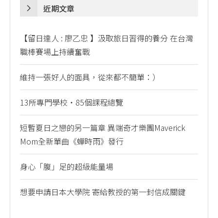
近期文章
【留日達人 : 廖乙忠 】汲取旅日習得的養分 在台灣
職棒賽場上持續奮戰
維持一張好人的面具，從來都不簡單：）
13所專門學校・85個課程總覽
短暫夏日之戀的另一篇章 異端奇才樂團Maverick
Mom全新單曲《蟬時雨》發行
身心「腹」足的超級能量場
想要申請日本大學院 寄給教授的第一封信成關鍵