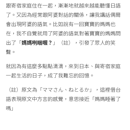
跟寄宿家庭住在一起，漸漸地就越來越能聽懂日語
了。又因為經常跟阿婆對話的關係，讓我講話偶爾
會出現阿婆的語氣。比如說有一回寶寶的媽媽也
在，我不自覺就用了阿婆的語氣對著寶寶的媽媽問
出了「
媽媽咧睏喔？
」（註），引發了眾人的笑
聲。
就因為有這麼多點點滴滴，來到日本、與寄宿家庭
一起生活的日子，成了我難忘的回憶。
（註）原文為「ママさん、ねとるか」，這裡借台
語表現原文中方言的感覺，意思接近「媽媽睡著了
嗎」