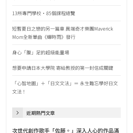
13所專門學校・85個課程總覽
短暫夏日之戀的另一篇章 異端奇才樂團Maverick
Mom全新單曲《蟬時雨》發行
身心「腹」足的超級能量場
想要申請日本大學院 寄給教授的第一封信成關鍵
「心智地圖」＋「日文文法」＝ 永生難忘學好日文
文法！
近期熱門文章
次世代創作歌手「佐藤。」深入人心的作品滿