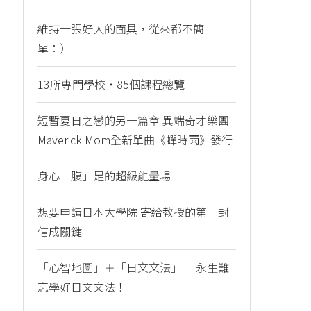
維持一張好人的面具，從來都不簡
單：）
13所專門學校・85個課程總覽
短暫夏日之戀的另一篇章 異端奇才樂團
Maverick Mom全新單曲《蟬時雨》發行
身心「腹」足的超級能量場
想要申請日本大學院 寄給教授的第一封
信成關鍵
「心智地圖」＋「日文文法」＝ 永生難
忘學好日文文法！