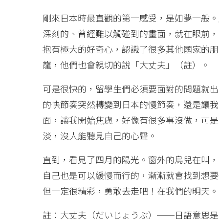
剛來日本時最直觀的第一感受，是如夢一般。
深刻的、曾經難以觸碰到的畫面，就在眼前，
抱有極大的好奇心，認識了很多其他國家的朋
龍，他們也會親切的說「大丈夫」（註）。
可是很快的，留學生們必須要面對的問題就出
的快節奏突然轉變到日本的慢節奏，還是讓我
面，讓我開始焦慮，好像有很多事沒做，可是
淡，沒人能聽見自己的心聲。
直到，看見了四月的陽光。窗外的鳥兒在叫，
自己也是可以緩慢而行的，漸漸就會找到想要
但一定很精彩，勇敢去走吧！在我們的明天。
註：大丈夫（だいじょうぶ）──日語意思是