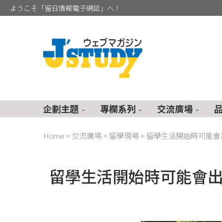
ようこそ「留日情報電子網誌」へ！
企劃主題
專欄系列
交流廣場
Home
>
交流廣場
>
留學現場
>
留學生活開始時可能會
留學生活開始時可能會