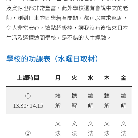
及資源也都非常豐富，此外學校還有會說中文的老
師，剛到日本的同學若有問題，都可以尋求幫助，
令人非常安心，這點超級棒，讓我沒有後悔來日本
生活及選擇這間學校，是不錯的人生經驗。
學校的功課表（水曜日取材）
上課時間
月
火
水
木
金
①
讀
聼
讀
聼
讀
13:30~14:15
解
解
解
解
解
文
文
文
文
文
②
法
法
法
法
法