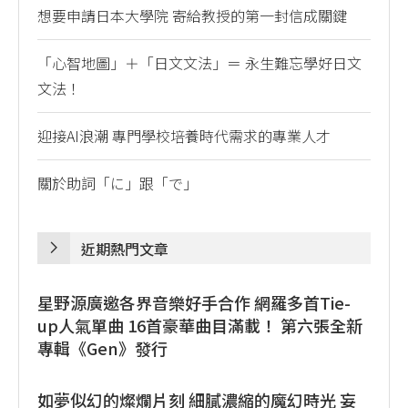
想要申請日本大學院 寄給教授的第一封信成關鍵
「心智地圖」＋「日文文法」＝ 永生難忘學好日文
文法！
迎接AI浪潮 專門學校培養時代需求的專業人才
關於助詞「に」跟「で」
近期熱門文章
星野源廣邀各界音樂好手合作 網羅多首Tie-
up人氣單曲 16首豪華曲目滿載！ 第六張全新
專輯《Gen》發行
如夢似幻的燦爛片刻 細膩濃縮的魔幻時光 妄