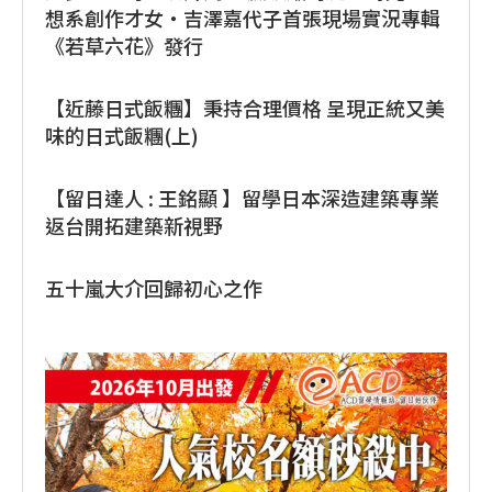
想系創作才女・吉澤嘉代子首張現場實況專輯
《若草六花》發行
【近藤日式飯糰】秉持合理價格 呈現正統又美
味的日式飯糰(上)
【留日達人 : 王銘顯 】留學日本深造建築專業
返台開拓建築新視野
五十嵐大介回歸初心之作