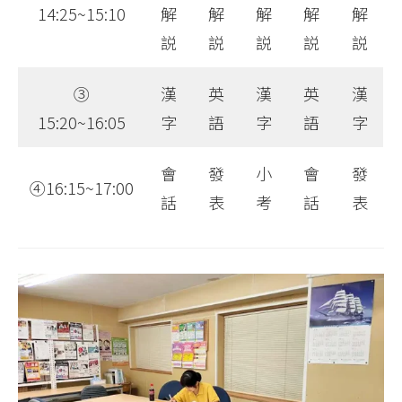
14:25~15:10
解
解
解
解
解
説
説
説
説
説
③
漢
英
漢
英
漢
15:20~16:05
字
語
字
語
字
會
發
小
會
發
④16:15~17:00
話
表
考
話
表