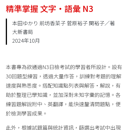
精準掌握 文字‧語彙 N3
本田ゆかり 前坊香菜子 菅原裕子 関裕子／著
大新書局
2024年10月
本書專為欲通過N3日檢考試的學習者所設計。設有
30回題型練習，透過大量作答，訓練對考題的理解
速度與熟悉度。搭配知識點列表與解答‧解說，有
助於整理已學知識，並加深對未知字彙的記憶。各
練習題解說附中、英翻譯，能快速釐清問題點，便
於檢測學習成果。
此外，根據試題篇與統計資訊，篩選出考試中出現