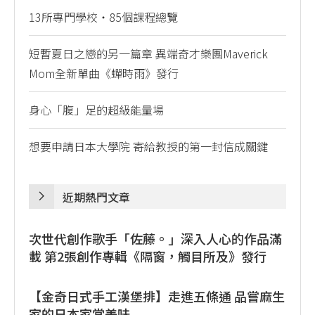
13所專門學校・85個課程總覽
短暫夏日之戀的另一篇章 異端奇才樂團Maverick
Mom全新單曲《蟬時雨》發行
身心「腹」足的超級能量場
想要申請日本大學院 寄給教授的第一封信成關鍵
近期熱門文章
次世代創作歌手「佐藤。」深入人心的作品滿
載 第2張創作專輯《隔窗，觸目所及》發行
【金奇日式手工漢堡排】走進五條通 品嘗麻生
家的日本家常美味