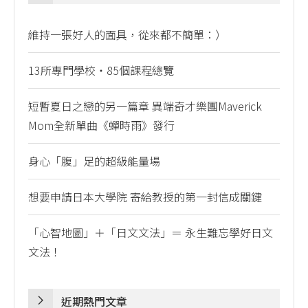
維持一張好人的面具，從來都不簡單：）
13所專門學校・85個課程總覽
短暫夏日之戀的另一篇章 異端奇才樂團Maverick
Mom全新單曲《蟬時雨》發行
身心「腹」足的超級能量場
想要申請日本大學院 寄給教授的第一封信成關鍵
「心智地圖」＋「日文文法」＝ 永生難忘學好日文
文法！
近期熱門文章