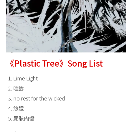
《Plastic Tree》Song List
Lime Light
喧囂
no rest for the wicked
悠遠
屍骸肉醬