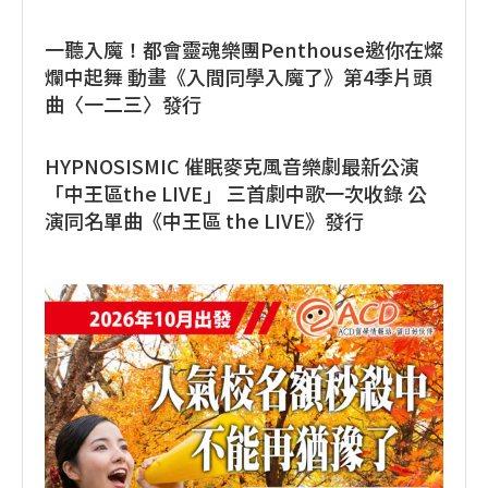
一聽入魔！都會靈魂樂團Penthouse邀你在燦
爛中起舞 動畫《入間同學入魔了》第4季片頭
曲〈一二三〉發行
HYPNOSISMIC 催眠麥克風音樂劇最新公演
「中王區the LIVE」 三首劇中歌一次收錄 公
演同名單曲《中王區 the LIVE》發行