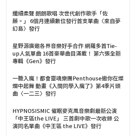
纖細柔聲 朗朗歌唱 次世代創作歌手「佐
藤。」 6個月連續數位發行首支單曲〈來自夢
幻島〉發行
星野源廣邀各界音樂好手合作 網羅多首Tie-
up人氣單曲 16首豪華曲目滿載！ 第六張全新
專輯《Gen》發行
一聽入魔！都會靈魂樂團Penthouse邀你在燦
爛中起舞 動畫《入間同學入魔了》第4季片頭
曲〈一二三〉發行
HYPNOSISMIC 催眠麥克風音樂劇最新公演
「中王區the LIVE」 三首劇中歌一次收錄 公
演同名單曲《中王區 the LIVE》發行