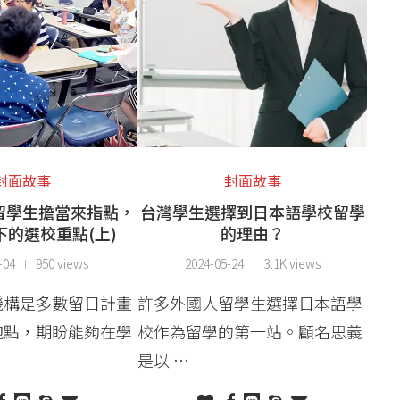
封面故事
封面故事
留學生擔當來指點，
台灣學生選擇到日本語學校留學
下的選校重點(上)
的理由？
-04
950 views
2024-05-24
3.1K views
機構是多數留日計畫
許多外國人留學生選擇日本語學
跑點，期盼能夠在學
校作為留學的第一站。顧名思義
是以 …