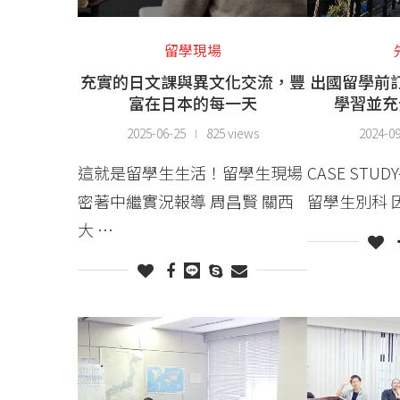
留學現場
充實的日文課與異文化交流，豐
出國留學前
富在日本的每一天
學習並充
2025-06-25
825 views
2024-0
這就是留學生生活！留學生現場
CASE STU
密著中繼實況報導 周昌賢 關西
留學生別科 
大 …