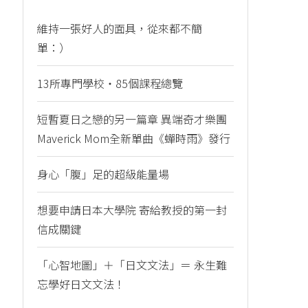
維持一張好人的面具，從來都不簡
單：）
13所專門學校・85個課程總覽
短暫夏日之戀的另一篇章 異端奇才樂團
Maverick Mom全新單曲《蟬時雨》發行
身心「腹」足的超級能量場
想要申請日本大學院 寄給教授的第一封
信成關鍵
「心智地圖」＋「日文文法」＝ 永生難
忘學好日文文法！