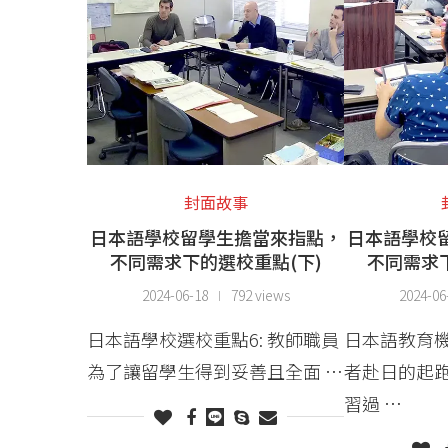
封面故事
日本語學校留學生擔當來指點，
日本語學校
不同需求下的選校重點(下)
不同需求
2024-06-18
792 views
2024-06
日本語學校選校重點6: 教師職員
日本語教育
為了讓留學生得到妥善且全面 …
者赴日的起
習過 …