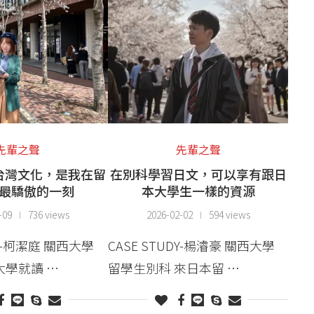
先輩之聲
先輩之聲
台灣文化，是我在留
在別科學習日文，可以享有跟日
最驕傲的一刻
本大學生一樣的資源
-09
736 views
2026-02-02
594 views
DY-柯潔庭 關西大學
CASE STUDY-楊濬豪 關西大學
大學就讀 …
留學生別科 來日本留 …