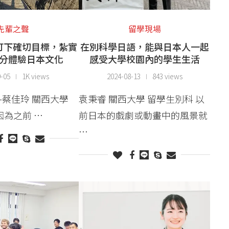
先輩之聲
留學現場
訂下確切目標，紮實
在別科學日語，能與日本人一起
分體驗日本文化
感受大學校園內的學生生活
9-05
1K views
2024-08-13
843 views
DY-蔡佳玲 關西大學
袁秉睿 關西大學 留學生別科 以
因為之前 …
前日本的戲劇或動畫中的風景就
…