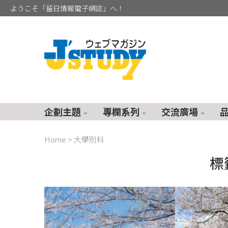
ようこそ「留日情報電子網誌」へ！
企劃主題
專欄系列
交流廣場
Home
>
大學別科
標