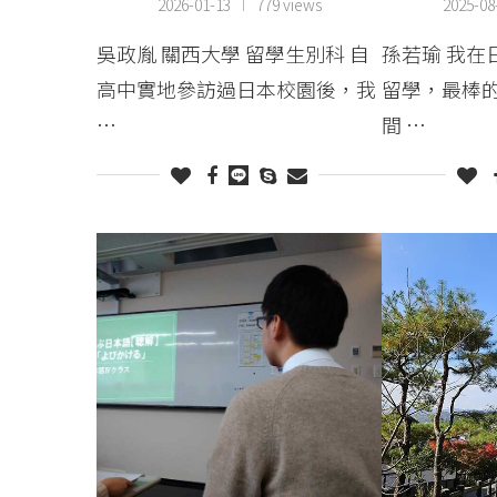
2026-01-13
779 views
2025-08
吳政胤 關西大學 留學生別科 自
孫若瑜 我在
高中實地參訪過日本校園後，我
留學，最棒
…
間 …