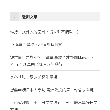
近期文章
維持一張好人的面具，從來都不簡單：）
13所專門學校・85個課程總覽
短暫夏日之戀的另一篇章 異端奇才樂團Maverick
Mom全新單曲《蟬時雨》發行
身心「腹」足的超級能量場
想要申請日本大學院 寄給教授的第一封信成關鍵
「心智地圖」＋「日文文法」＝ 永生難忘學好日文
文法！