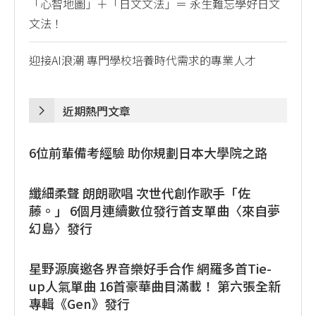
「心智地圖」＋「日文文法」＝ 永生難忘學好日文
文法！
迎接AI浪潮 專門學校培養時代需求的專業人才
近期熱門文章
6位前輩備考經驗 助你規劃日本大學院之路
纖細柔聲 朗朗歌唱 次世代創作歌手「佐
藤。」 6個月連續數位發行首支單曲〈來自夢
幻島〉發行
星野源廣邀各界音樂好手合作 網羅多首Tie-
up人氣單曲 16首豪華曲目滿載！ 第六張全新
專輯《Gen》發行