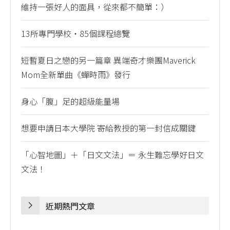
維持一張好人的面具，從來都不簡單：）
13所專門學校・85個課程總覽
短暫夏日之戀的另一篇章 異端奇才樂團Maverick
Mom全新單曲《蟬時雨》發行
身心「腹」足的超級能量場
想要申請日本大學院 寄給教授的第一封信成關鍵
「心智地圖」＋「日文文法」＝ 永生難忘學好日文
文法！
近期熱門文章