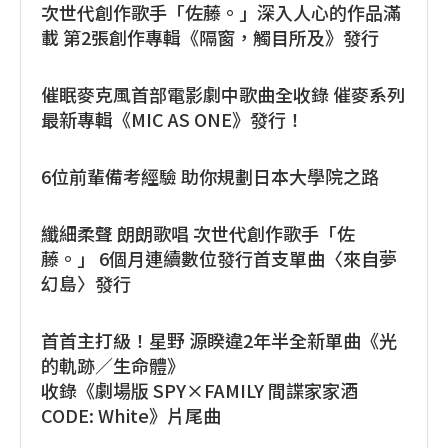
次世代創作歌手「佐藤。」深入人心的作品滿
載 第2張創作專輯《隔窗，觸目所及》發行
催眠麥克風首部電影劇中歌曲全收錄 催麥系列
最新專輯《MIC AS ONE》發行！
6位前輩備考經驗 助你規劃日本大學院之路
纖細柔聲 朗朗歌唱 次世代創作歌手「佐
藤。」 6個月連續數位發行首支單曲〈來自夢
幻島〉發行
首首主打級！星野 源睽違2年半全新單曲《光
的軌跡／生命體》
收錄《劇場版 SPY×FAMILY 間諜家家酒
CODE: White》片尾曲