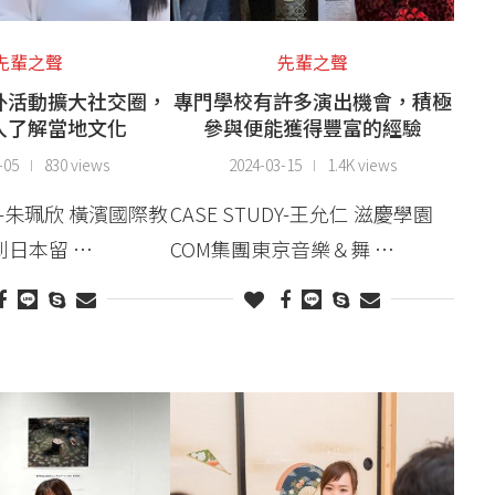
先輩之聲
先輩之聲
外活動擴大社交圈，
專門學校有許多演出機會，積極
入了解當地文化
參與便能獲得豐富的經驗
-05
830 views
2024-03-15
1.4K views
DY-朱珮欣 橫濱國際教
CASE STUDY-王允仁 滋慶學園
到日本留 …
COM集團東京音樂＆舞 …