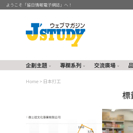
ようこそ「留日情報電子網誌」へ！
企劃主題
專欄系列
交流廣場
Home
>
日本打工
標