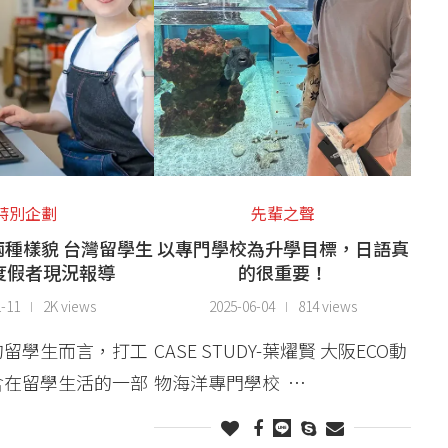
特別企劃
先輩之聲
種樣貌 台灣留學生
以專門學校為升學目標，日語真
度假者現況報導
的很重要！
1-11
2K views
2025-06-04
814 views
的留學生而言，打工
CASE STUDY-葉燿賢 大阪ECO動
含在留學生活的一部
物海洋專門學校 …