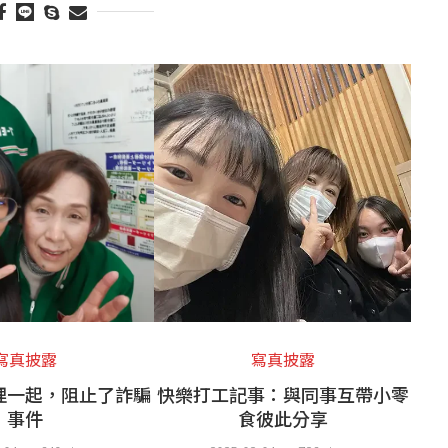
寫真披露
寫真披露
理一起，阻止了詐騙
快樂打工記事：與同事互帶小零
事件
食彼此分享