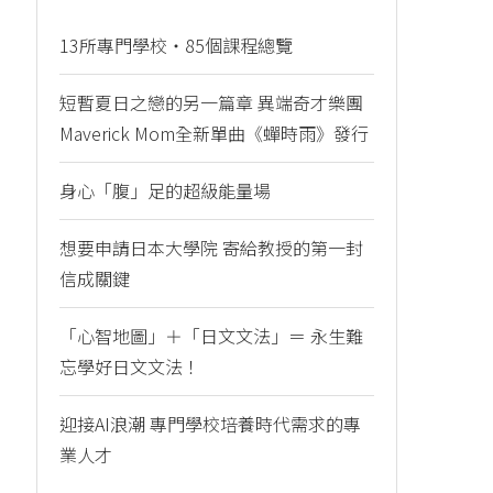
13所專門學校・85個課程總覽
短暫夏日之戀的另一篇章 異端奇才樂團
Maverick Mom全新單曲《蟬時雨》發行
身心「腹」足的超級能量場
想要申請日本大學院 寄給教授的第一封
信成關鍵
「心智地圖」＋「日文文法」＝ 永生難
忘學好日文文法！
迎接AI浪潮 專門學校培養時代需求的專
業人才