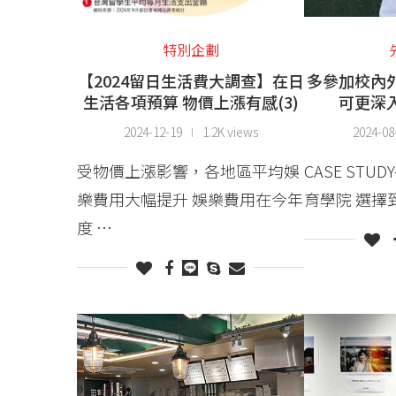
特別企劃
【2024留日生活費大調查】在日
多參加校內
生活各項預算 物價上漲有感(3)
可更深
2024-12-19
1.2K views
2024-08
受物價上漲影響，各地區平均娛
CASE STU
樂費用大幅提升 娛樂費用在今年
育學院 選擇
度 …