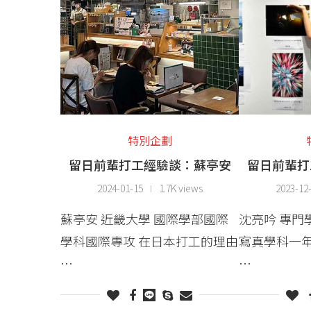
特別企劃
留日前輩打工經驗談：蘇亭安
留日前輩打
2024-01-15
1.7K views
2023-12
蘇亭安 近畿大學 國際學部國際
沈亮吟 專
學科國際專攻 在日本打工的理由
寫真學科一年
…
…