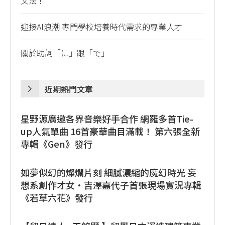
文法！
迎接AI浪潮 專門學校培養時代需求的專業人才
關於助詞「に」跟「で」
近期熱門文章
星野源廣邀各界音樂好手合作 網羅多首Tie-
up人氣單曲 16首豪華曲目滿載！ 第六張全新
專輯《Gen》發行
如夢似幻的燦爛片刻 細膩濃縮的魔幻時光 妄
想系創作才女・吉澤嘉代子首張現場實況專輯
《若草六花》發行