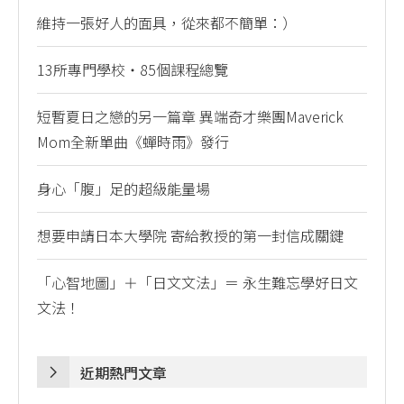
維持一張好人的面具，從來都不簡單：）
13所專門學校・85個課程總覽
短暫夏日之戀的另一篇章 異端奇才樂團Maverick
Mom全新單曲《蟬時雨》發行
身心「腹」足的超級能量場
想要申請日本大學院 寄給教授的第一封信成關鍵
「心智地圖」＋「日文文法」＝ 永生難忘學好日文
文法！
近期熱門文章