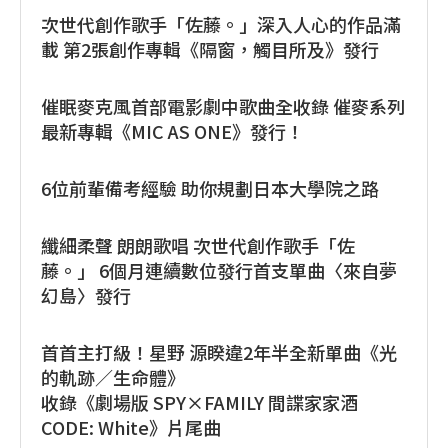
次世代創作歌手「佐藤。」深入人心的作品滿
載 第2張創作專輯《隔窗，觸目所及》發行
催眠麥克風首部電影劇中歌曲全收錄 催麥系列
最新專輯《MIC AS ONE》發行！
6位前輩備考經驗 助你規劃日本大學院之路
纖細柔聲 朗朗歌唱 次世代創作歌手「佐
藤。」 6個月連續數位發行首支單曲〈來自夢
幻島〉發行
首首主打級！星野 源睽違2年半全新單曲《光
的軌跡／生命體》
收錄《劇場版 SPY×FAMILY 間諜家家酒
CODE: White》片尾曲