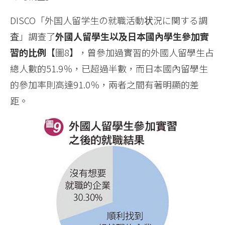
DISCO「外国人留学生の就職活動状況に関する調
査」調查了
外國人留學生以及日本國內學生參加實
習的比例
【圖8】，曾參加過實習的外國人留學生占
總人數的51.9％，已超過半數，而日本國內留學生
的參加率則高達91.0％，兩者之間有著明顯的差
距。