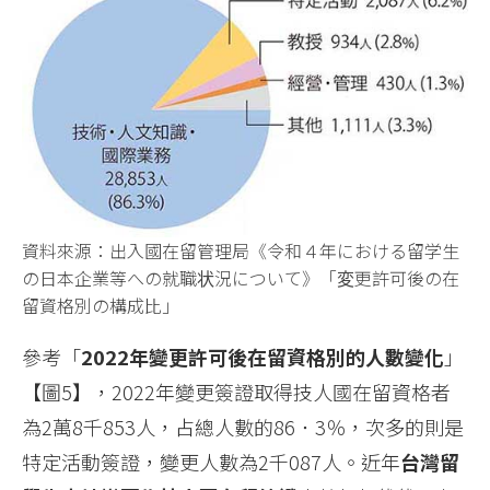
資料來源：出入國在留管理局《令和４年における留学生
の日本企業等への就職状況について》「変更許可後の在
留資格別の構成比」
參考「
2022年變更許可後在留資格別的人數變化
」
【圖5】，2022年變更簽證取得技人國在留資格者
為2萬8千853人，占總人數的86．3％，次多的則是
特定活動簽證，變更人數為2千087人。近年
台灣留