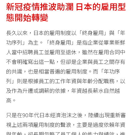
新冠疫情推波助瀾 日本的雇用型
態開始轉變
長久以來，日本的雇用制度以「終身雇用」與「年
功序列」為主。「終身雇用」是指企業從畢業新鮮
人當中招聘員工並雇用至退休，雖然在雇用合同中
不會明確寫出這一點，但卻是企業與員工之間存有
的共識，也是相當普遍的雇用制度。而「年功序
列」則是根據員工的工作年資與年齡分配職務，以
及作為升遷或調薪的依據，年資越長薪水自然越
高。
只是在90年代日本經濟泡沫之後，陸續出現重新審
視上述兩項雇用制度的聲浪，主要是過度依賴年資
與年齡，卻長期忽略了員工個人的能力與績效，進