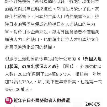
好不容易撐過了新冠疫情的低迷，近兩年以來日本
的觀光與景氣已明顯復甦。然而在持續少子化、高
齡化的影響下，日本的生產人口依然嚴重不足，這
時日本的留學生便成為填補日本人力缺口的生力
軍。對於日本企業來說，錄用外國勞動者不僅能夠
解決人力上的缺口，也能藉由每位人才相異的文化
背景促進活化公司的組織。
根據厚生勞動省於今年1月份所公布的
《「外国人雇
用状況」の届出状況まとめ》
【圖1】，外國勞動者
人數在2023年達到了204萬8,675人，相較前一年增
加22萬5,950人，除了創下歷年來新高，也是第一次
突破200萬人。