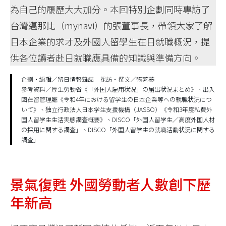
為自己的履歷大大加分。本回特別企劃同時專訪了
台灣邁那比（mynavi）的張董事長，帶領大家了解
日本企業的求才及外國人留學生在日就職概況，提
供各位讀者赴日就職應具備的知識與準備方向。
企劃・編輯／留日情報雜誌 採訪・撰文／張莠蓁
參考資料／厚生勞動省《「外国人雇用状況」の届出状況まとめ》、出入
國在留管理廳《令和4年における留学生の日本企業等への就職状況につ
いて》、独立行政法人日本学生支援機構（JASSO）《令和3年度私費外
国人留学生生活実態調査概要》、DISCO「外国人留学生／高度外国人材
の採用に関する調査」、DISCO「外国人留学生の就職活動状況に関する
調査」
景氣復甦 外國勞動者人數創下歷
年新高