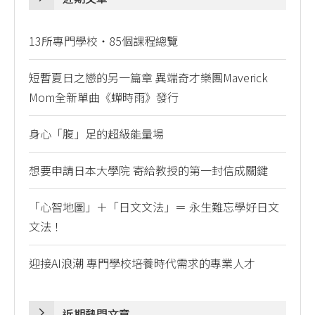
13所專門學校・85個課程總覽
短暫夏日之戀的另一篇章 異端奇才樂團Maverick
Mom全新單曲《蟬時雨》發行
身心「腹」足的超級能量場
想要申請日本大學院 寄給教授的第一封信成關鍵
「心智地圖」＋「日文文法」＝ 永生難忘學好日文
文法！
迎接AI浪潮 專門學校培養時代需求的專業人才
近期熱門文章