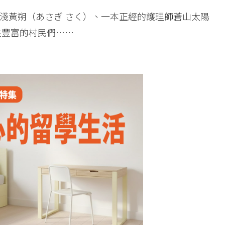
淺黃朔（あさぎ さく）、一本正經的護理師蒼山太陽
性豐富的村民們……