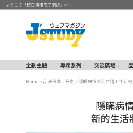
ようこそ「留日情報電子網誌」へ！
企劃主題
專欄系列
交流廣場
Home
>
品味日本
>
日劇
>
隱瞞病情來到村落工作新的
隱瞞病
新的生活