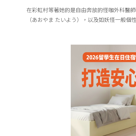
在彩虹村等著她的是自由奔放的怪咖外科醫師
（あおやま たいよう），以及如妖怪一般個