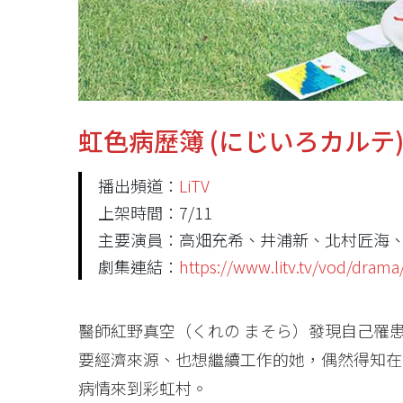
虹色病歷簿 (にじいろカルテ
播出頻道：
LiTV
上架時間：7/11
主要演員：高畑充希、井浦新、北村匠海
劇集連結：
https://www.litv.tv/vod/dra
醫師紅野真空（くれの まそら）發現自己罹
要經濟來源、也想繼續工作的她，偶然得知在
病情來到彩虹村。