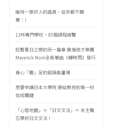
維持一張好人的面具，從來都不簡
單：）
13所專門學校・85個課程總覽
短暫夏日之戀的另一篇章 異端奇才樂團
Maverick Mom全新單曲《蟬時雨》發行
身心「腹」足的超級能量場
想要申請日本大學院 寄給教授的第一封
信成關鍵
「心智地圖」＋「日文文法」＝ 永生難
忘學好日文文法！